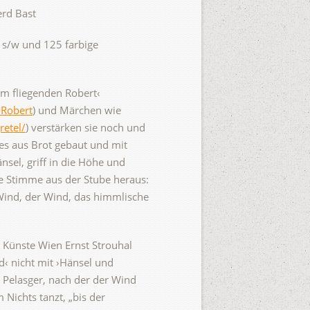
erd Bast
 s/w und 125 farbige
m fliegenden Robert‹
_Robert
) und Märchen wie
retel/
) verstärken sie noch und
 es aus Brot gebaut und mit
nsel, griff in die Höhe und
ne Stimme aus der Stube heraus:
Wind, der Wind, das himmlische
e Künste Wien Ernst Strouhal
d‹ nicht mit ›Hänsel und
 Pelasger, nach der der Wind
Nichts tanzt, „bis der