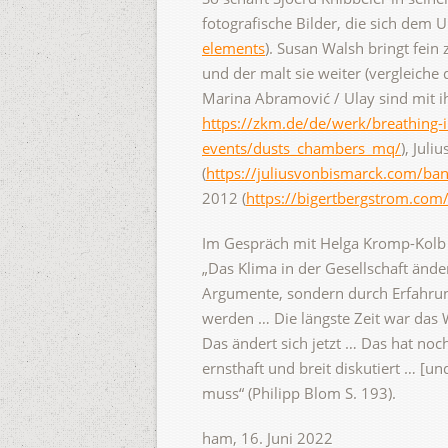
fotografische Bilder, die sich dem
elements
). Susan Walsh bringt fein 
und der malt sie weiter (vergleiche
Marina Abramović / Ulay sind mit ih
https://zkm.de/de/werk/breathing-i
events/dusts_chambers_mq/
), Jul
(
https://juliusvonbismarck.com/ban
2012 (
https://bigertbergstrom.com
Im Gespräch mit Helga Kromp-Kolb u
„Das Klima in der Gesellschaft ände
Argumente, sondern durch Erfahrun
werden … Die längste Zeit war das
Das ändert sich jetzt … Das hat no
ernsthaft und breit diskutiert … 
muss“ (Philipp Blom S. 193).
ham, 16. Juni 2022