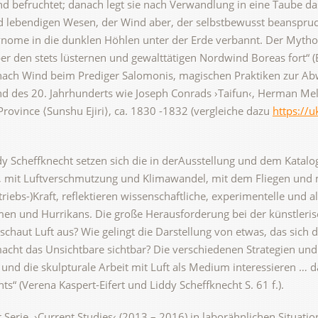
 befruchtet; danach legt sie nach Verwandlung in eine Taube da
d lebendigen Wesen, der Wind aber, der selbstbewusst beanspruch
ynome in die dunklen Höhlen unter der Erde verbannt. Der Mythos
r den stets lüsternen und gewalttätigen Nordwind Boreas fort“ (E
nach Wind beim Prediger Salomonis, magischen Praktiken zur A
d des 20. Jahrhunderts wie Joseph Conrads ›Taifun‹, Herman Mel
 Province ⟨Sunshu Ejiri⟩, ca. 1830 -1832 (vergleiche dazu
https://u
dy Scheffknecht setzen sich die in derAusstellung und dem Katalo
 mit Luftverschmutzung und Klimawandel, mit dem Fliegen und 
triebs-)Kraft, reflektieren wissenschaftliche, experimentelle und 
ürmen und Hurrikans. Die große Herausforderung bei der künstleri
e schaut Luft aus? Wie gelingt die Darstellung von etwas, das sic
acht das Unsichtbare sichtbar? Die verschiedenen Strategien u
nd die skulpturale Arbeit mit Luft als Medium interessieren … d
“ (Verena Kaspert-Eifert und Liddy Scheffknecht S. 61 f.).
er Serie ›Current Studies‹ (2013 – 2016) in laborähnlichen Situa