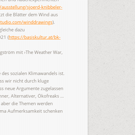
usstellung/sjoerd-knibbeler-
etzt die Blätter dem Wind aus
studio.com/winddrawings
).
gleiche dazu
021 (
https://basiskultur.at/bk-
rgström mit ›The Weather War,
 des sozialen Klimawandels ist.
ss wir nicht durch kluge
ass neue Argumente zugelassen
ner, Alternativer, Ökofreaks …
n, aber die Themen werden
Thema Aufmerksamkeit schenken