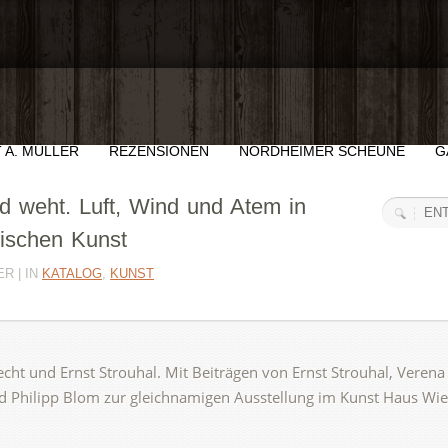
 A. MÜLLER
REZENSIONEN
NORDHEIMER SCHEUNE
G
 weht. Luft, Wind und Atem in
sischen Kunst
R | IN
KATALOG
,
KUNST
ht und Ernst Strouhal. Mit Beiträgen von Ernst Strouhal, Verena 
d Philipp Blom zur gleichnamigen Ausstellung im Kunst Haus Wie