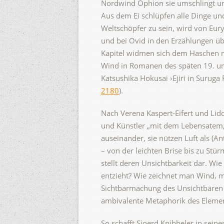
Nordwind Ophion sie umschlingt und
Aus dem Ei schlüpfen alle Dinge un
Weltschöpfer zu sein, wird von Eur
und bei Ovid in den Erzählungen übe
Kapitel widmen sich dem Haschen 
Wind in Romanen des späten 19. un
Katsushika Hokusai ›Ejiri in Suruga
2180
).
Nach Verena Kaspert-Eifert und Lid
und Künstler „mit dem Lebensatem,
auseinander, sie nützen Luft als (An
– von der leichten Brise bis zu St
stellt deren Unsichtbarkeit dar. Wi
entzieht? Wie zeichnet man Wind, m
Sichtbarmachung des Unsichtbaren u
ambivalente Metaphorik des Elements
So schafft Sjoerd Knibbeler in sein