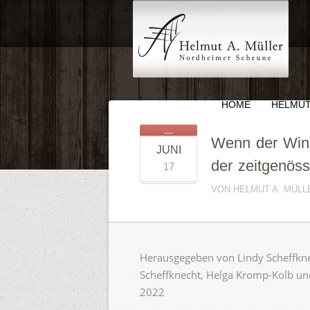
HOME
HELMUT
Wenn der Wind
JUNI
der zeitgenös
17
VON HELMUT A. MÜLLE
Herausgegeben von Lindy Scheffknec
Scheffknecht, Helga Kromp-Kolb un
2022