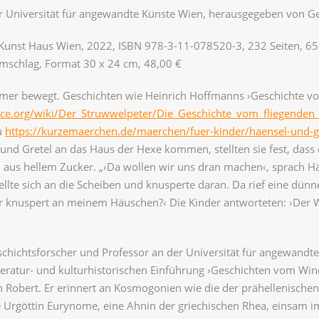
r Universität für angewandte Künste Wien, herausgegeben von G
, Kunst Haus Wien, 2022, ISBN 978-3-11-078520-3, 232 Seiten, 65
mschlag, Format 30 x 24 cm, 48,00 €
mmer bewegt. Geschichten wie Heinrich Hoffmanns ›Geschichte vo
urce.org/wiki/Der_Struwwelpeter/Die_Geschichte_vom_fliegenden
u
https://kurzemaerchen.de/maerchen/fuer-kinder/haensel-und-g
 und Gretel an das Haus der Hexe kommen, stellten sie fest, dass
d aus hellem Zucker. „›Da wollen wir uns dran machen‹, sprach Hä
ellte sich an die Scheiben und knusperte daran. Da rief eine dün
r knuspert an meinem Häuschen?‹ Die Kinder antworteten: ›Der 
schichtsforscher und Professor an der Universität für angewandt
 literatur- und kulturhistorischen Einführung ›Geschichten vom Win
n Robert. Er erinnert an Kosmogonien wie die der prähellenischen
 Urgöttin Eurynome, eine Ahnin der griechischen Rhea, einsam im 