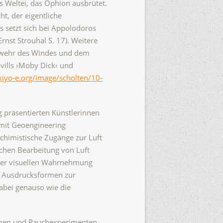
s Weltei, das Ophion ausbrütet.
t, der eigentliche
 setzt sich bei Appolodoros
rnst Strouhal S. 17). Weitere
bwehr des Windes und dem
vills ›Moby Dick‹ und
kiyo-e.org/image/scholten/10-
g präsentierten Künstlerinnen
mit Geoengineering
alchimistische Zugänge zur Luft
schen Bearbeitung von Luft
h der visuellen Wahrnehmung
nd Ausdrucksformen zur
abei genauso wie die
tionen und Rauchexperimenten