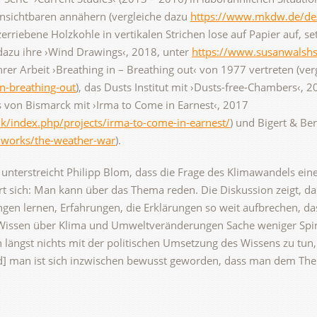
 Unsichtbaren annähern (vergleiche dazu
https://www.mkdw.de/de/a
zerriebene Holzkohle in vertikalen Strichen lose auf Papier auf, s
 dazu ihre ›Wind Drawings‹, 2018, unter
https://www.susanwalsh
rer Arbeit ›Breathing in – Breathing out‹ von 1977 vertreten (ver
n-breathing-out
), das Dusts Institut mit ›Dusts-free-Chambers‹, 2
ius von Bismarck mit ›Irma to Come in Earnest‹, 2017
k/index.php/projects/irma-to-come-in-earnest/
) und Bigert & Be
/works/the-weather-war
).
nterstreicht Philipp Blom, dass die Frage des Klimawandels eine
rt sich: Man kann über das Thema reden. Die Diskussion zeigt, da
gen lernen, Erfahrungen, die Erklärungen so weit aufbrechen, d
 Wissen über Klima und Umweltveränderungen Sache weniger Spin
ch längst nichts mit der politischen Umsetzung des Wissens zu tu
[und] man ist sich inzwischen bewusst geworden, dass man dem 