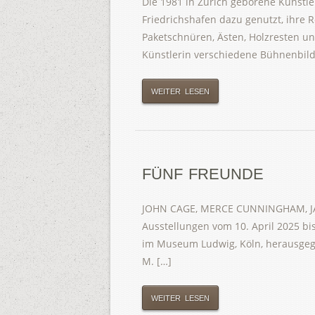
Die 1981 in Zürich geborene Künstle
Friedrichshafen dazu genutzt, ihre 
Paketschnüren, Ästen, Holzresten u
Künstlerin verschiedene Bühnenbilde
WEITER LESEN
FÜNF FREUNDE
JOHN CAGE, MERCE CUNNINGHAM, JA
Ausstellungen vom 10. April 2025 b
im Museum Ludwig, Köln, herausgegeb
M. […]
WEITER LESEN