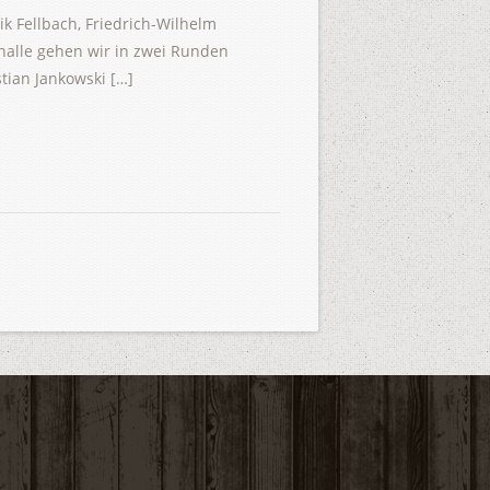
k Fellbach, Friedrich-Wilhelm
thalle gehen wir in zwei Runden
tian Jankowski […]