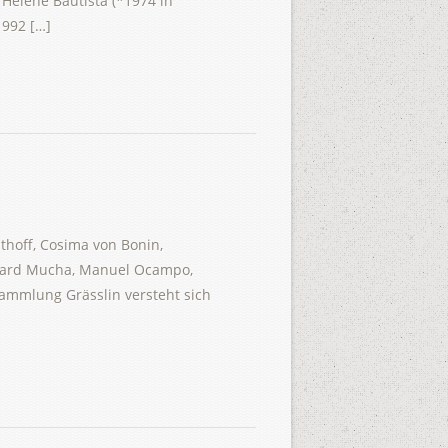
 Hélène Bautista (*1974 in
1992 […]
thoff, Cosima von Bonin,
inhard Mucha, Manuel Ocampo,
Sammlung Grässlin versteht sich