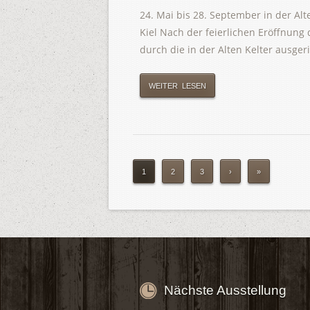
24. Mai bis 28. September in der Al
Kiel Nach der feierlichen Eröffnung 
durch die in der Alten Kelter ausge
WEITER LESEN
1
2
3
›
»
Nächste Ausstellung