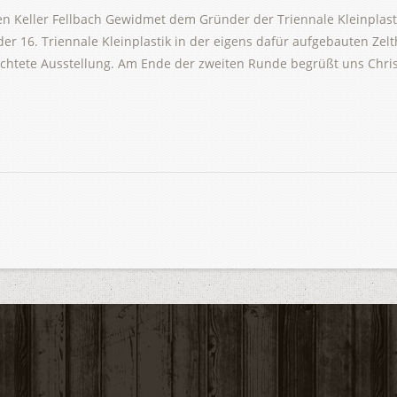
ten Keller Fellbach Gewidmet dem Gründer der Triennale Kleinplasti
der 16. Triennale Kleinplastik in der eigens dafür aufgebauten Zel
richtete Ausstellung. Am Ende der zweiten Runde begrüßt uns Chris