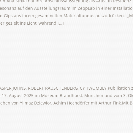
rin Ana Strika hat ihre Abschlussausstellung als Artist in Reside
Resonanz auf den Ausstellungsraum im ZeppLab in einer Installatio
nd Gips aus ihrem gesammelten Materialfundus auszudrücken. „Mit
r gezielt ins Licht, während […]
SPER JOHNS, ROBERT RAUSCHENBERG, CY TWOMBLY Publikation z
is 17. August 2025 im Museum Brandhorst, München und vom 3. Okt
en von Yilmaz Dziewior, Achim Hochdörfer mit Arthur Fink.Mit Bei