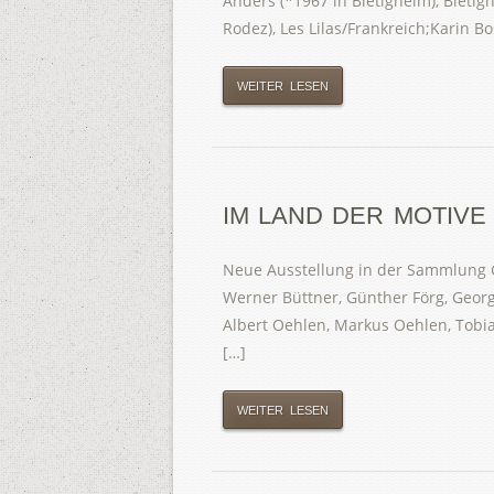
Anders (*1967 in Bietigheim), Bietig
Rodez), Les Lilas/Frankreich;Karin 
WEITER LESEN
IM LAND DER MOTIVE
Neue Ausstellung in der Sammlung Gr
Werner Büttner, Günther Förg, Geor
Albert Oehlen, Markus Oehlen, Tobia
[…]
WEITER LESEN