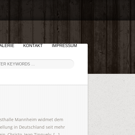
ALERIE
KONTAKT
IMPRESSUM
unsthalle Mannheim widmet dem
llung in Deutschland seit mehr
n, Christo, Jean Tinguely, […]