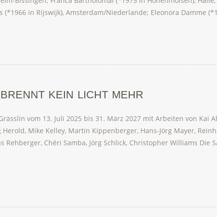
heim-Bissingen; Franca Bartholomäi (*1975 in Hohenmölsen), Halle;
Bos (*1966 in Rijswijk), Amsterdam/Niederlande; Eleonora Damme (*
 BRENNT KEIN LICHT MEHR
ässlin vom 13. Juli 2025 bis 31. März 2027 mit Arbeiten von Kai Al
g Herold, Mike Kelley, Martin Kippenberger, Hans-Jörg Mayer, Re
s Rehberger, Chéri Samba, Jörg Schlick, Christopher Williams Die 