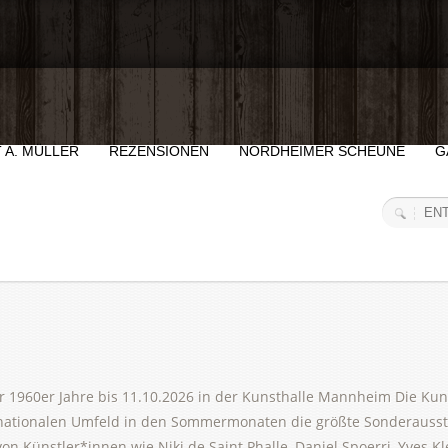
 A. MÜLLER
REZENSIONEN
NORDHEIMER SCHEUNE
G
r 1960er Jahre bis 11.10.2026 in der Kunsthalle Mannheim Die K
ationalen Umfeld in den Sommermonaten die größte Sonderausste
n Künstler*innen wie Niki de Saint Phalle, Daniel Spoerri, Yves Klei