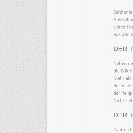
Seither l
Ausstellu
seiner H
aus den B
DER 
Neben der
die Editi
Mehr als 
Rezension
der Relig
Nicht sel
DER 
Zahlreich