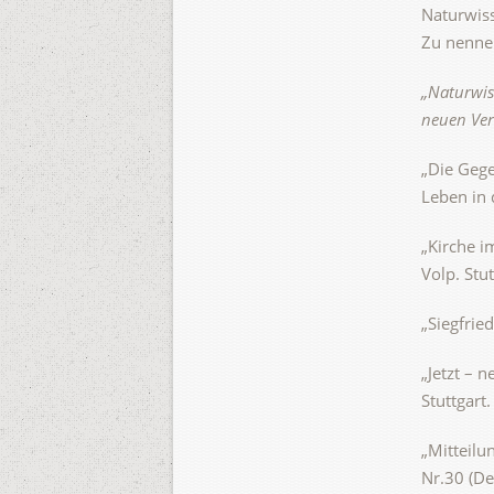
Naturwiss
Zu nennen
„Naturwis
neuen Ver
„Die Gege
Leben in 
„Kirche i
Volp. Stu
„Siegfrie
„Jetzt – 
Stuttgart.
„Mitteilu
Nr.30 (D