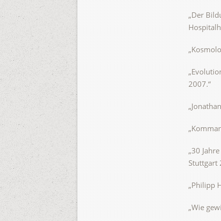
„Der Bild
Hospitalh
„Kosmolog
„Evolutio
2007.“
„Jonathan
„Kommand
„30 Jahre
Stuttgart
„Philipp 
„Wie gewi