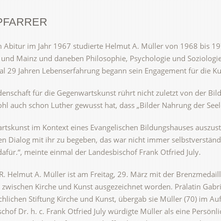
PFARRER
Abitur im Jahr 1967 studierte Helmut A. Müller von 1968 bis 19
und Mainz und daneben Philosophie, Psychologie und Soziologie.
l 29 Jahren Lebenserfahrung begann sein Engagement für die Kun
denschaft für die Gegenwartskunst rührt nicht zuletzt von der Bi
hl auch schon Luther gewusst hat, dass „Bilder Nahrung der Seele
tskunst im Kontext eines Evangelischen Bildungshauses auszuste
en Dialog mit ihr zu begeben, das war nicht immer selbstverständ
afür.“, meinte einmal der Landesbischof Frank Otfried July.
. R. Helmut A. Müller ist am Freitag, 29. März mit der Brenzmedaill
 zwischen Kirche und Kunst ausgezeichnet worden. Prälatin Gabri
chlichen Stiftung Kirche und Kunst, übergab sie Müller (70) im Au
chof Dr. h. c. Frank Otfried July würdigte Müller als eine Persönli