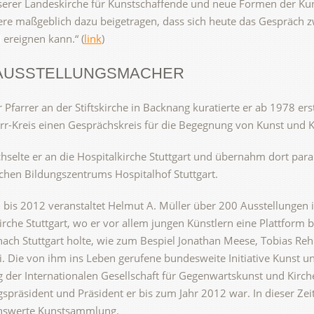
erer Landeskirche für Kunstschaffende und neue Formen der Kunst
ere maßgeblich dazu beigetragen, dass sich heute das Gespräch 
 ereignen kann.“ (
link
)
AUSSTELLUNGSMACHER
r Pfarrer an der Stiftskirche in Backnang kuratierte er ab 1978 e
-Kreis einen Gesprächskreis für die Begegnung von Kunst und Ki
selte er an die Hospitalkirche Stuttgart und übernahm dort paral
chen Bildungszentrums Hospitalhof Stuttgart.
bis 2012 veranstaltet Helmut A. Müller über 200 Ausstellungen 
irche Stuttgart, wo er vor allem jungen Künstlern eine Plattform b
nach Stuttgart holte, wie zum Bespiel Jonathan Meese, Tobias Reh
. Die von ihm ins Leben gerufene bundesweite Initiative Kunst u
der Internationalen Gesellschaft für Gegenwartskunst und Kirch
präsident und Präsident er bis zum Jahr 2012 war. In dieser Zeit
swerte Kunstsammlung.