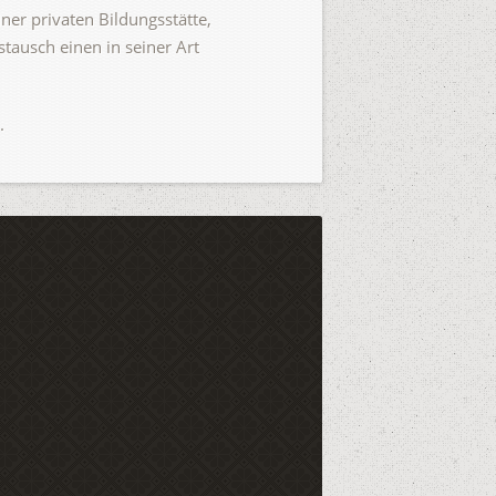
ner privaten Bildungsstätte,
tausch einen in seiner Art
.