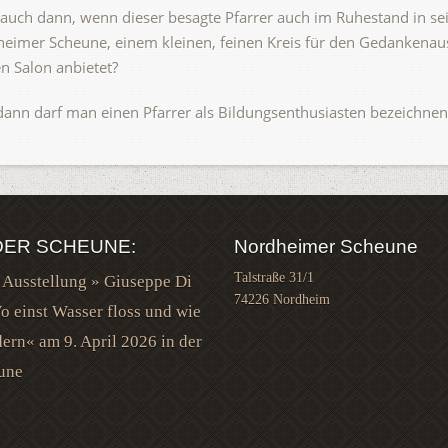
t auch dann, wenn dieser besagte Pfarrer auch im Ruhestand in sei
eimer Scheune, einem kleinen, feinen Kreis für den Gedankenaus
n Salon anbietet?
dann darf man einen Pfarrer als Bildungsenthusiasten bezeichnen
DER SCHEUNE:
Nordheimer Scheune
Talstraße 31/1
 Ausstellung » Giuseppe Di
74226 Nordheim
 einst Wasser floss und wie
ern« am 9. April 2026 in der
une