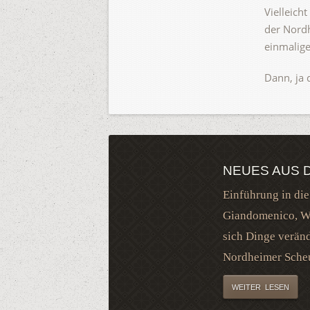
Vielleich
der Nordh
einmalige
Dann, ja 
NEUES AUS 
Einführung in die
Giandomenico, Wo
sich Dinge veränd
Nordheimer Sche
WEITER LESEN