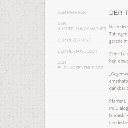
DER 
DER PFARRER
DER
Nach dem 
AUSSTELLUNGSMACHER
Tübingen 
DER REZENSENT
gerade ma
DER HERAUSGEBER
Seine Lei
her, obwo
DER
BILDUNGSENTHUSIAST
„Gegenwar
ernsthaft
dankbar d
Pfarrer i
im Dialog
landeskir
Landesbis