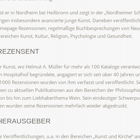
ebt er in Nordheim bei Heilbronn und zeigt in der „Nordheimer Sch
ngen insbesondere avancierte junge Kunst. Daneben veröffentlich
omepage Rezensionen; regelmäßige Buchbesprechungen von Neu
ereichen Kunst, Kultur, Religion, Psychologie und Gesundheit.
REZENSENT
 Kunst, wo Helmut A. Müller für mehr als 100 Kataloge verantwo
on Hospitalhof begründete, angagiert er sich seit über 40 Jahren u
1000 Rezensionen wurden von ihm verfasst und veröffentlicht. Se
en zu aktuellen Publikationen aus den Bereichen der Philosophie,
ion bis hin zum Liebhaberthema Wein. Sein eindeutiger Schwerpunk
ten wurden seine Rezensionen mehrfach wieder abgedruckt.
HERAUSGEBER
e Veröffentlichungen, u.a. in den Bereichen „Kunst und Kirche“ 