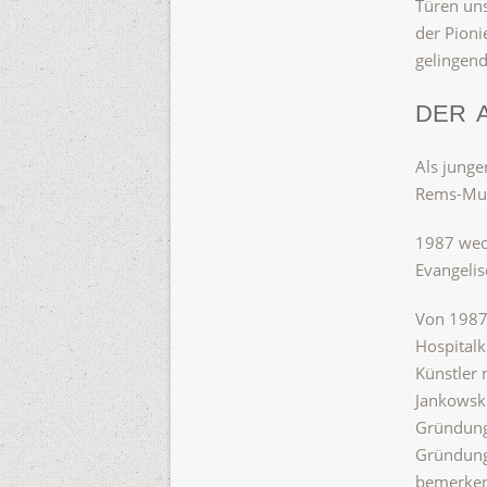
Türen uns
der Pioni
gelingend
DER 
Als junge
Rems-Murr
1987 wech
Evangelis
Von 1987 
Hospitalk
Künstler 
Jankowski
Gründung 
Gründungs
bemerken