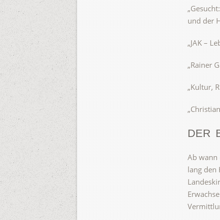
„Gesucht:
und der H
„JAK – Le
„Rainer G
„Kultur, 
„Christia
DER 
Ab wann d
lang den 
Landeskir
Erwachsen
Vermittl