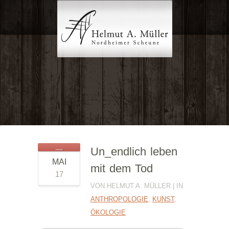
Un_endlich leben
MAI
mit dem Tod
17
VON HELMUT A. MÜLLER | IN
ANTHROPOLOGIE
,
KUNST
,
ÖKOLOGIE