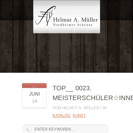
TOP__ 0023.
JUNI
MEISTERSCHÜLER☆INN
14
VON HELMUT A. MÜLLER | IN
KATALOG
,
KUNST