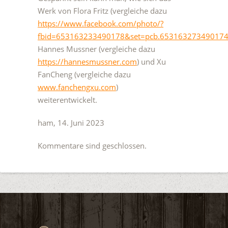
Werk von Flora Fritz (vergleiche dazu
https://www.facebook.com/photo/?
fbid=653163233490178&set=pcb.653163273490174
Hannes Mussner (vergleiche dazu
https://hannesmussner.com
) und Xu
FanCheng (vergleiche dazu
www.fanchengxu.com
)
weiterentwickelt.
ham, 14. Juni 2023
Kommentare sind geschlossen.