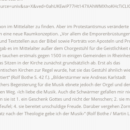
source=univ&sa=X&ved=0ahUKEwiP77Ht147XAhWMXhoKHcTiCLI
n im Mittelalter zu finden. Aber im Protestantismus veränderte 
 in eine neue Raumkonzeption. „Vor allem die Emporenbrüstunge
 und Textstellen aus der Bibel sowie Porträts von Aposteln und P
 gab es im Mittelalter außer dem Chorgestühl für die Geistlichkeit 
de tauchen erstmals gegen 1500 in einigen Gemeinden in Rheinhe
as Sitzen in der Kirche zunächst grundsätzlich ab. Erst als das
tischen Kirchen zur Regel wurde, hat sie das Gestühl ähnlich wie
ert“ (Rolf Bothe S. 42 f.). „Bilderstürmer wie Andreas Karlstadt
thers Begeisterung für die Musik ebnete jedoch der Orgel und de
n Weg. ›Ich liebe die Musik. Auch die Schwärmer gefallen mir ni
 sie ist 1. ein Geschenk Gottes und nicht der Menschen; 2. sie m
 Teufel; 4. sie bereitet unschuldige Freude. Darüber vergehen Zorn
z nach der Theologie gebe ich der Musik‹“ (Rolf Bothe / Martin 