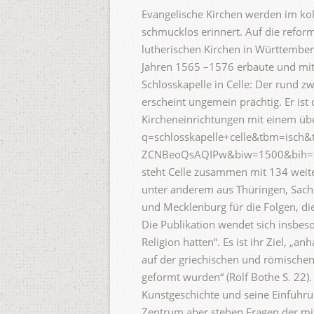
Evangelische Kirchen werden im kol
schmucklos erinnert. Auf die refor
lutherischen Kirchen in Württemberg 
Jahren 1565 –1576 erbaute und mit
Schlosskapelle in Celle: Der rund 
erscheint ungemein prächtig. Er ist 
Kircheneinrichtungen mit einem üb
q=schlosskapelle+celle&tbm=is
ZCNBeoQsAQIPw&biw=1500&bih=936,
steht Celle zusammen mit 134 weite
unter anderem aus Thüringen, Sach
und Mecklenburg für die Folgen, di
Die Publikation wendet sich insbeso
Religion hatten“. Es ist ihr Ziel, 
auf der griechischen und römischen
geformt wurden“ (Rolf Bothe S. 22). 
Kunstgeschichte und seine Einführun
Zentrum aber stehen Fragen der mi