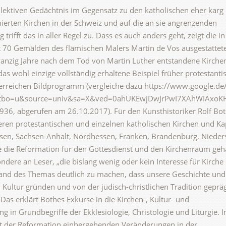
lektiven Gedächtnis im Gegensatz zu den katholischen eher karg
mierten Kirchen in der Schweiz und auf die an sie angrenzenden
trifft das in aller Regel zu. Dass es auch anders geht, zeigt die i
 70 Gemälden des flämischen Malers Martin de Vos ausgestattet
zwanzig Jahre nach dem Tod von Martin Luther entstandene Kirch
das wohl einzige vollständig erhaltene Beispiel früher protestanti
erreichen Bildprogramm (vergleiche dazu https://www.google.de
ch&tbo=u&source=univ&sa=X&ved=0ahUKEwjDwJrPwI7XAhWIAxoK
 abgerufen am 26.10.2017). Für den Kunsthistoriker Rolf Bo
ren protestantischen und einzelnen katholischen Kirchen und Ka
sen, Sachsen-Anhalt, Nordhessen, Franken, Brandenburg, Niede
e die Reformation für den Gottesdienst und den Kirchenraum geha
ndere an Leser, „die bislang wenig oder kein Interesse für Kirche
„anhand des Themas deutlich zu machen, dass unsere Geschichte und
 Kultur gründen und von der jüdisch-christlichen Tradition geprä
Das erklärt Bothes Exkurse in die Kirchen-, Kultur- und
g in Grundbegriffe der Ekklesiologie, Christologie und Liturgie. 
t der Reformation einhergehenden Veränderungen in der