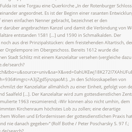
Fulda ist wie Torgau eine Querkirche „In der Rotenburger Schloss
einander angeordnet. Es ist der Beginn einer rasanten Entwicklun
Auf einen einfachen Nenner gebracht, bezeichnet er den
r darüber angebrachten Kanzel und damit die Verbindung von W
laltäre entstanden 1581 […] und 1590 in Schmalkalden. Der
noch aus drei Prinzipalstücken: dem freistehenden Altartisch, de
er Orgelempore im Obergeschoss. Bereits 1612 wurde die
hen Stadt Schlitz mit einem Kanzelaltar versehen (vergleiche dazu
e.de/search?
=isch&tbo=u&source=univ&sa=X&ved=0ahUKEwj18K272I7XAhUFu
36#imgrc=A3jZgd5jnzqaoM:). „In den Schlosskapellen von
milzt der Kanzelaltar allmählich zu einer Einheit, gefolgt von d
nd Saalfeld […]. Der Kanzelaltar wird zum gottesdienstlichen Zen
ormulierte 1963 resümierend; ›Wir können also nicht umhin, dem
immten Kirchenraum höchstes Lob zu zollen; eine derartige
em Wollen und Erfordernissen der gottesdienstlichen Praxis hat
nd nie danach gegeben‹“ (Rolf Bothe / Peter Poscharsky S. 97 f.;
e.de/search?