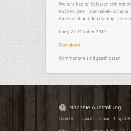
Weitere Kapitel befassen sich mit 
Kirchen, dem Tabernakel-Hochaltar 
Kirchenstil und den theologischen 
ham, 27. Oktober 2917
Download
Kommentare sind geschlossen.
Nächste Ausstellung
Daniel M. Thurau 21. Februar - 4. April 2
Giuseppe Di Giandomenico 9. Mai - 20. Ju