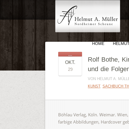
HOME
HELMUT
Rolf Bothe, Ki
OKT.
und die Folge
29
VON HELMUT A. MÜLLE
KUNST
,
SACHBUCH T
Böhlau Verlag, Köln. Weimar. Wien
farbige Abbildungen, Hardcover geb