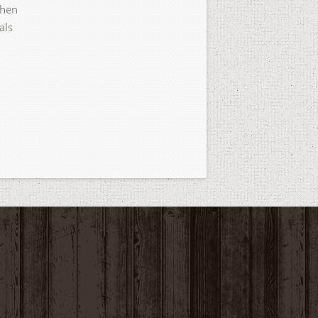
chen
als