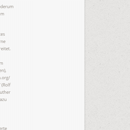
iederum
aum
tes
rne
eitet.
im
en),
.org/
(Rolf
Luther
dazu
erte