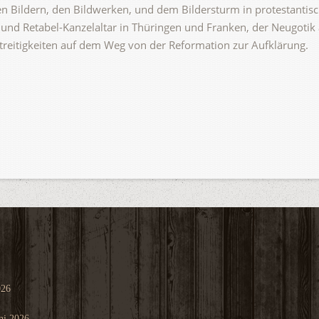
den Bildern, den Bildwerken, und dem Bildersturm in protestantis
und Retabel-Kanzelaltar in Thüringen und Franken, der Neugotik 
Streitigkeiten auf dem Weg von der Reformation zur Aufklärung.
026
ni 2026