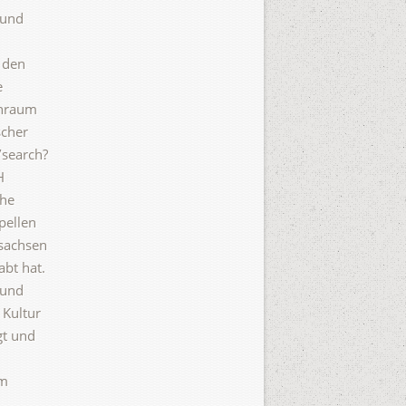
 und
n den
e
enraum
scher
/search?
H
the
pellen
rsachsen
bt hat.
 und
 Kultur
gt und
Im