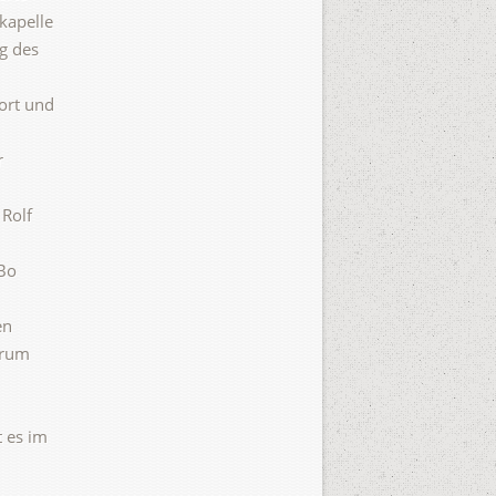
kapelle
g des
ort und
r
 Rolf
Bo
en
trum
 es im