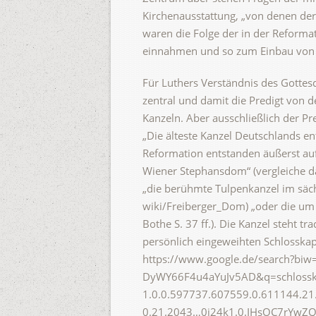
Kirchenausstattung, „von denen de
waren die Folge der in der Reformati
einnahmen und so zum Einbau von E
Für Luthers Verständnis des Gottes
zentral und damit die Predigt von de
Kanzeln. Aber ausschließlich der Pre
„Die älteste Kanzel Deutschlands en
Reformation entstanden äußerst au
Wiener Stephansdom“ (vergleiche d
„die berühmte Tulpenkanzel im säch
wiki/Freiberger_Dom) „oder die um
Bothe S. 37 ff.). Die Kanzel steht t
persönlich eingeweihten Schlosskape
https://www.google.de/search?b
DyWY66F4u4aYuJv5AD&q=schlosskap
1.0.0.597737.607559.0.611144.21.
0.21.2043…0i24k1.0.IHsOC7rYwZQ#