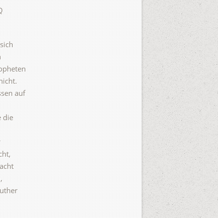
Q
sich
n
ropheten
nicht.
ssen auf
 die
r
cht,
acht
,
Luther