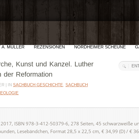
 A. MÜLLER
REZENSIONEN
NORDHEIMER SCHEUNE
G
rche, Kunst und Kanzel. Luther
n der Reformation
R | IN
SACHBUCH GESCHICHTE
,
SACHBUCH
HEOLOGIE
, 2017, ISBN 978-3-412-50379-6, 278 Seiten, 45 schwarzweiße u
unden, Lesebändchen, Format 28,5 x 22,5 cm, € 34,99 (D) / € 36