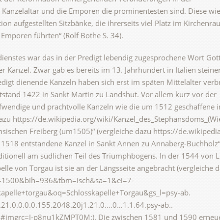
r Kanzelaltar und die Emporen die prominentesten sind. Diese w
on aufgestellten Sitzbänke, die ihrerseits viel Platz im Kirchenr
mporen führten“ (Rolf Bothe S. 34).
dienstes war das in der Predigt lebendig zugesprochene Wort Got
r Kanzel. Zwar gab es bereits im 13. Jahrhundert in Italien steine
digt dienende Kanzeln haben sich erst im späten Mittelalter verbr
tstand 1422 in Sankt Martin zu Landshut. Vor allem kurz vor der
fwendige und prachtvolle Kanzeln wie die um 1512 geschaffene 
azu https://de.wikipedia.org/wiki/Kanzel_des_Stephansdoms_(Wi
sischen Freiberg (um1505)“ (vergleiche dazu https://de.wikipedia
 1518 entstandene Kanzel in Sankt Annen zu Annaberg-Buchholz“ 
raditionell am südlichen Teil des Triumphbogens. In der 1544 von 
lle von Torgau ist sie an der Längsseite angebracht (vergleiche 
iw=1500&bih=936&tbm=isch&sa=1&ei=7-
elle+torgau&oq=Schlosskapelle+Torgau&gs_l=psy-ab.
21.0.0.0.0.155.2048.20j1.21.0….0…1.1.64.psy-ab..
imgrc=J-p8nu1kZMPT0M:). Die zwischen 1581 und 1590 erneu