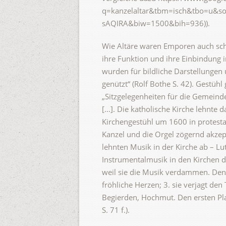
q=kanzelaltar&tbm=isch&tbo=u&
sAQIRA&biw=1500&bih=936)).
Wie Altäre waren Emporen auch scho
ihre Funktion und ihre Einbindung
wurden für bildliche Darstellungen
genützt“ (Rolf Bothe S. 42). Gestühl
„Sitzgelegenheiten für die Gemein
[…]. Die katholische Kirche lehnte d
Kirchengestühl um 1600 in protestan
Kanzel und die Orgel zögernd akzepti
lehnten Musik in der Kirche ab – Lu
Instrumentalmusik in den Kirchen de
weil sie die Musik verdammen. Denn
fröhliche Herzen; 3. sie verjagt den
Begierden, Hochmut. Den ersten Plat
S. 71 f.).