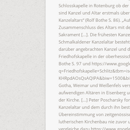
Schlosskapelle in Rotenburg ob der 
sind Kanzel und Altar erstmals über
Kanzelaltars“ (Rolf Bothe S. 86). „
Zusammenschluss des Altars mit de
Sakrament […]. Die frühesten Kanze
Schmalkaldener Kanzelaltar besteht 
darüber angebrachten Kanzel und d
Friedhofskapelle in der oberhessisc
Bothe S. 97 und https://www.googl
q=Friedhofskapelle+Schlitz&tbm
KHRpdAOsQsAQIPA&biw=1500&bih=9
Gotha, Weimar und Weißenfels versch
aufwendigen Altären in Eisenberg u
der Kirche. […] Peter Poscharsky f
Kanzelaltar und dem durch ihn best
Übereinstimmung von zeitgenössisch
lutherischen Kirchenbau nie zuvor u
vergleiche dazu https://www.googl