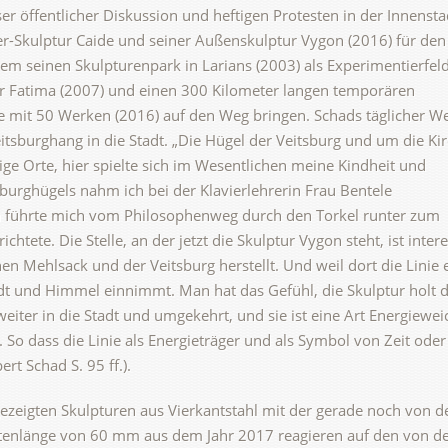
r öffentlicher Diskussion und heftigen Protesten in der Innensta
er-Skulptur Caide und seiner Außenskulptur Vygon (2016) für den
em seinen Skulpturenpark in Larians (2003) als Experimentierfel
ür Fatima (2007) und einen 300 Kilometer langen temporären
e mit 50 Werken (2016) auf den Weg bringen. Schads täglicher We
itsburghang in die Stadt. „Die Hügel der Veitsburg und um die Kir
ige Orte, hier spielte sich im Wesentlichen meine Kindheit und
burghügels nahm ich bei der Klavierlehrerin Frau Bentele
in führte mich vom Philosophenweg durch den Torkel runter zum
htete. Die Stelle, an der jetzt die Skulptur Vygon steht, ist intere
en Mehlsack und der Veitsburg herstellt. Und weil dort die Linie 
adt und Himmel einnimmt. Man hat das Gefühl, die Skulptur holt d
weiter in die Stadt und umgekehrt, und sie ist eine Art Energiewei
 So dass die Linie als Energieträger und als Symbol von Zeit oder
rt Schad S. 95 ff.).
eigten Skulpturen aus Vierkantstahl mit der gerade noch von d
tenlänge von 60 mm aus dem Jahr 2017 reagieren auf den von d