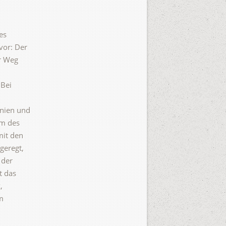
es
vor: Der
r Weg
„Bei
inien und
um des
mit den
geregt,
 der
t das
,
im