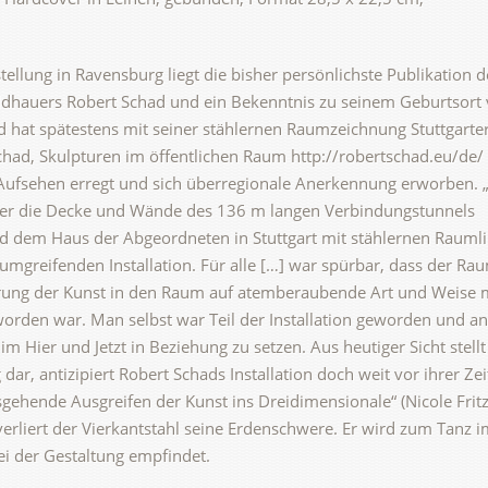
ellung in Ravensburg liegt die bisher persönlichste Publikation d
ldhauers Robert Schad und ein Bekenntnis zu seinem Geburtsort 
 hat spätestens mit seiner stählernen Raumzeichnung Stuttgarte
chad, Skulpturen im öffentlichen Raum http://robertschad.eu/de/
 Aufsehen erregt und sich überregionale Anerkennung erworben. 
 er die Decke und Wände des 136 m langen Verbindungstunnels
 dem Haus der Abgeordneten in Stuttgart mit stählernen Rauml
aumgreifenden Installation. Für alle […] war spürbar, dass der Ra
rung der Kunst in den Raum auf atemberaubende Art und Weise 
rden war. Man selbst war Teil der Installation geworden und an
m Hier und Jetzt in Beziehung zu setzen. Aus heutiger Sicht stellt
 dar, antizipiert Robert Schads Installation doch weit vor ihrer Zei
hende Ausgreifen der Kunst ins Dreidimensionale“ (Nicole Fritz
 verliert der Vierkantstahl seine Erdenschwere. Er wird zum Tanz 
ei der Gestaltung empfindet.