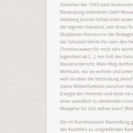
Zwischen der 1993 nach kontroverse
Ravensburg realisierten Stahl-Wass
Veitsberg konnte Schad unter ander
der eigenen Haustüre, sein Kreuz f
Skulpturen-Parcours in der Bretagn
der Schulzeit führte ihn über den Ve
Christina waren für mich sehr wicht
Jugendzeit ab […]. Am Fuß des Veits
Klavierunterricht. Mein Weg dorth
Mehlsack, wo sie wohnte und unterric
weil sie eben die Verbindung zwisch
starke Mittlerfunktion zwischen St
Energie des Himmels und leitet sie 
einer unendlich zu denkenden Linie.
Metapher für Zeit stehen kann“ (Robe
Die im Kunstmuseum Ravensburg gez
des Künstlers zu umgreifenden Kan