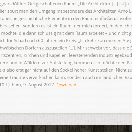
gnarsdóttir + Oei geschaffenen Raum. „Die Architektur […] ist ja
. Hier spürt man den Umgang insbesondere des Architekten Arno 
ktonische geschichtliche Elemente in den Raum einfließen. Insofe
be< sehen, sondern es ist ein Raum, der mich fordert, in den ich
en möchte, die dann schlüssig mit dem Raum arbeitet – und nicht
 sich für Schad nach 60 Jahren ein Kreis. „Ich kehre an meinen Au
chwäbischen Dörfern auszustellen […]. Mir schwebt vor, dass die
Ortszentren, Kirchen und Kapellen, leerstehenden Industriegebäu
ckern und in Wäldern zur Aufstellung kommen. Ich möchte den Pa
kt also erst gar nicht auf den Sockel hoher Kunst stellen. Nicht z
eine Träume verwirklichen kann, sondern auch im ländlichen Rau
110 f.). ham, 9. August 2017
Download