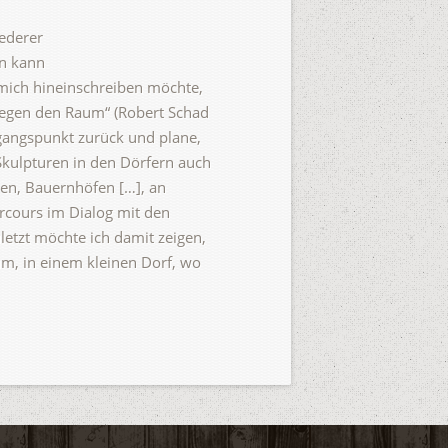
Lederer
rn kann
 mich hineinschreiben möchte,
 gegen den Raum“ (Robert Schad
sgangspunkt zurück und plane,
 Skulpturen in den Dörfern auch
den, Bauernhöfen […], an
rcours im Dialog mit den
uletzt möchte ich damit zeigen,
m, in einem kleinen Dorf, wo