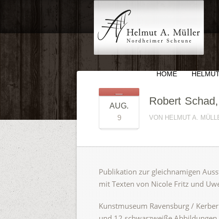
HOME
HELMUT
Robert Schad,
AUG.
9
VON HELMUT A. MÜLLE
Publikation zur gleichnamigen Aus
mit Texten von Nicole Fritz und Uw
Kunstmuseum Ravensburg / Kerber V
und 12 schwarzweiße Abbildungen, 