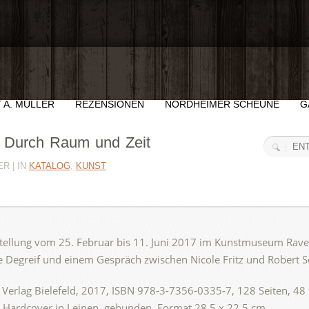
 A. MÜLLER
REZENSIONEN
NORDHEIMER SCHEUNE
G
 Durch Raum und Zeit
R | IN
KATALOG
,
KUNST
stellung vom 25. Februar bis 11. Juni 2017 im Kunstmuseum Rav
e Degreif und einem Gespräch zwischen Nicole Fritz und Robert 
erlag Bielefeld, 2017, ISBN 978-3-7356-0335-7, 128 Seiten, 48 
Hardcover in Leinen, gebunden, Format 28,5 x 22,5 cm,