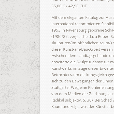
35,00 € / 42,98 CHF
Mit dem eleganten Katalog zur Ausst
international renommierten Stahlbi
1953 in Ravensburg geborene Schad
(1986/87, vergleiche dazu Robert S
skulpturen/im-offentlichen-raum/)
dieser Kunst-am-Bau-Arbeit versah
zwischen dem Landtagsgebäude und
erweiterte die Skulptur damit zur r
Kunstwerks im Zuge dieser Erweite
Betrachterraum deckungsgleich gewo
sich zu den Bewegungen der Linien i
Stuttgarter Weg eine Pionierleistung
von dem Medien der Zeichnung ausge
Radikal subjektiv, S. 30). Bei Schad
Raum und zeigt, was der Künstler b