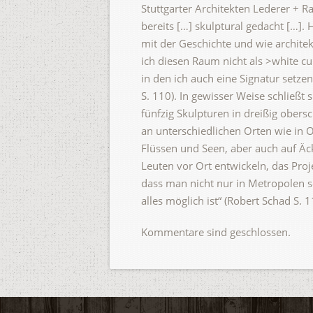
Stuttgarter Architekten Lederer + Ra
bereits […] skulptural gedacht […]
mit der Geschichte und wie archite
ich diesen Raum nicht als >white cu
in den ich auch eine Signatur setz
S. 110). In gewisser Weise schließt
fünfzig Skulpturen in dreißig obers
an unterschiedlichen Orten wie in 
Flüssen und Seen, aber auch auf Ä
Leuten vor Ort entwickeln, das Proje
dass man nicht nur in Metropolen s
alles möglich ist“ (Robert Schad S. 
Kommentare sind geschlossen.