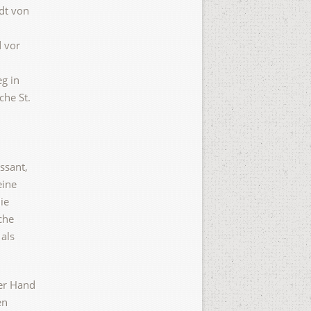
dt von
d vor
g in
che St.
ssant,
eine
ie
che
 als
er Hand
en