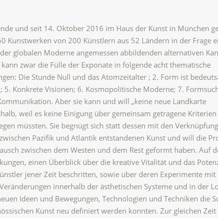
ende und seit 14. Oktober 2016 im Haus der Kunst in München ge
350 Kunstwerken von 200 Künstlern aus 52 Ländern in der Frage e
 der globalen Moderne angemessen abbildenden alternativen Ka
 kann zwar die Fülle der Exponate in folgende acht thematische
gen: Die Stunde Null und das Atomzeitalter ; 2. Form ist bedeuts
; 5. Konkrete Visionen; 6. Kosmopolitische Moderne; 7. Formsu
Kommunikation. Aber sie kann und will „keine neue Landkarte
halb, weil es keine Einigung über gemeinsam getragene Kriterien 
egen müssten. Sie begnügt sich statt dessen mit den Verknüpfun
zwischen Pazifik und Atlantik entstandenen Kunst und will die P
stausch zwischen dem Westen und dem Rest geformt haben. Auf d
ränkungen, einen Überblick über die kreative Vitalität und das Poten
ünstler jener Zeit beschritten, sowie über deren Experimente mi
e Veränderungen innerhalb der ästhetischen Systeme und in der Lo
 neuen Ideen und Bewegungen, Technologien und Techniken die Su
nössischen Kunst neu definiert werden konnten. Zur gleichen Zeit