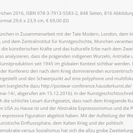
München 2016, ISBN 978-3-7913-5583-2, 848 Seiten, 816 Abbildun
rmat 29,6 x 23,9 cm, € 69,00 (D)
nchen in Zusammenarbeit mit der Tate Modern, London, dem Ins
 und dem Zentralinstitut für Kunstgeschichte, München verantwo
 die künstlerischen Kräfte und das kulturelle Erbe nach dem Zwei
o analysieren, dass die prägenden indigenen Wurzeln, Antriebe 
 Kunstproduktion seit 1945 im globalen Kontext sichtbar werden.
n der Konferenz den nach dem Krieg dominierenden eurozentrisc
angestellt und den Schwerpunkt auf eine polyphone und multifok
ert (vergleiche dazu http://postwar-conference.hausderkunst.de/
ai-14/, abgerufen am 15.12.2016). In der Kunstgeschichtsschre
ch die schlichte Lesart durchgesetzt, dass nach dem Kriegsende K
en USA zu Hause ist und der Abstrakte Expressionismus und die 
 expressive Figuration abgelöst haben. Mit der Aufteilung der Wel
nistische Einflusssphäre, dem Kalten Krieg und der politisch
emokratie versus Sozialismus hat sich die allzu grobe Zweiteilung