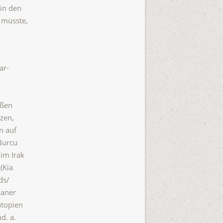
 in den
 müsste,
ar-
oßen
tzen,
n auf
Burcu
im Irak
(Kia
ds/
baner
utopien
d. a.