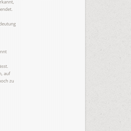
rkannt,
eendet.
edeutung
annt
ässt.
, auf
noch zu