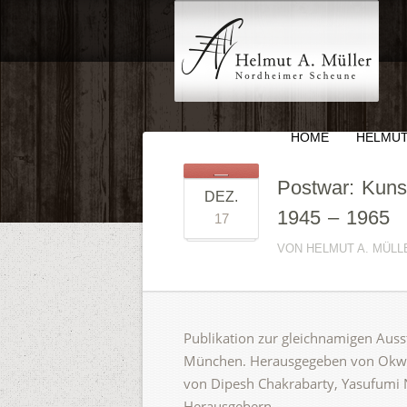
HOME
HELMUT
Postwar: Kunst
DEZ.
1945 – 1965
17
VON HELMUT A. MÜLLE
Publikation zur gleichnamigen Aus
München. Herausgegeben von Okwui
von Dipesh Chakrabarty, Yasufumi 
Herausgebern