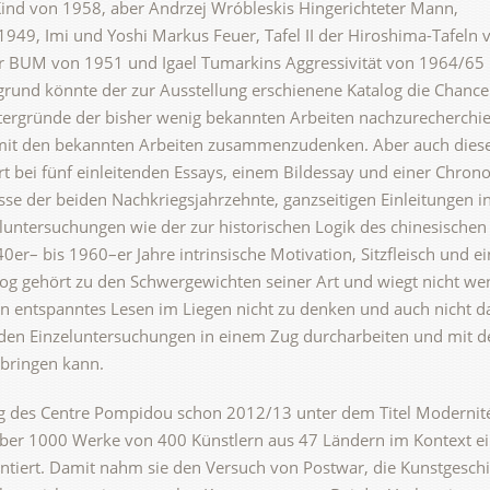
ind von 1958, aber Andrzej Wróbleskis Hingerichteter Mann,
49, Imi und Yoshi Markus Feuer, Tafel II der Hiroshima-Tafeln 
ar BUM von 1951 und Igael Tumarkins Aggressivität von 1964/65
ergrund könnte der zur Ausstellung erschienene Katalog die Chance
ntergründe der bisher wenig bekannten Arbeiten nachzurecherchi
mit den bekannten Arbeiten zusammenzudenken. Aber auch diese
rt bei fünf einleitenden Essays, einem Bildessay und einer Chrono
isse der beiden Nachkriegsjahrzehnte, ganzseitigen Einleitungen in
luntersuchungen wie der zur historischen Logik des chinesischen
0er– bis 1960–er Jahre intrinsische Motivation, Sitzfleisch und e
log gehört zu den Schwergewichten seiner Art und wiegt nicht we
ein entspanntes Lesen im Liegen nicht zu denken und auch nicht d
den Einzeluntersuchungen in einem Zug durcharbeiten und mit d
bringen kann.
g des Centre Pompidou schon 2012/13 unter dem Titel Modernit
über 1000 Werke von 400 Künstlern aus 47 Ländern im Kontext e
ert. Damit nahm sie den Versuch von Postwar, die Kunstgeschi