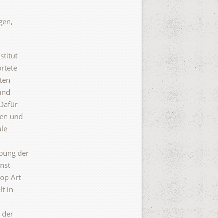
gen,
titut
rtete
ten
und
 Dafür
hen und
ale
ibung der
unst
Pop Art
t in
 der