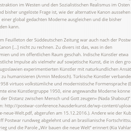
bstraktion im Westen und den Sozialistischen Realismus im Osten
d bisher ungelöste Frage ist, wie der alternative Kanon aussehen
in einer global gedachten Moderne ausgleichen und die bisher
den kann.
im Feuilleton der Süddeutschen Zeitung war auch nach der Postw
anon […] nicht zu rechnen. Zu divers ist das, was in den
emien und im öffentlichen Raum geschah. Indische Künstler etwa
tliche Impulse als vielmehr auf sowjetische Kunst, die in den gr
n Jugoslawien experimentierten Künstler mit naturkundlichen Ansä
 zu humanisieren (Armin Medosch). Türkische Künstler verbande
 1958 virtuos volkstümliche und modernistische Formensprache (
mte eine Künstlergruppe 1950, eine angewandte Moderne könne 
der Distanz zwischen Mensch und Gott zeugen« (Nada Shabout)“ 
In: http://postwar-conference.hausderkunst.de/wp-content/uploa
-neue-Welt.pdf, abgerufen am 15.12.2016.). Andere wie der Ku
f Postwar rundweg abgelehnt und an brasilianische Fortschritts
ieg und die Parole „Wir bauen die neue Welt“ erinnert (Kia Vahlan