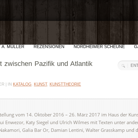
 A. MÜLLER
REZENSIONEN
NORDHEIMER SCHEUNE
G
 zwischen Pazifik und Atlantik
R | IN
KATALOG
,
KUNST
,
KUNSTTHEORIE
stellung vom 14. Oktober 2016 – 26. März 2017 im Haus der Kuns
 Enwezor, Katy Siegel und Ulrich Wilmes mit Texten unter and
Nakamori, Galia Bar Or, Damian Lentini, Walter Grasskamp und 