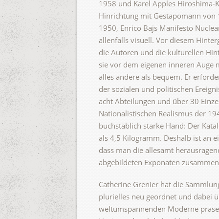
1958 und Karel Apples Hiroshima-K
Hinrichtung mit Gestapomann von 19
1950, Enrico Bajs Manifesto Nucle
allenfalls visuell. Vor diesem Hint
die Autoren und die kulturellen Hi
sie vor dem eigenen inneren Auge 
alles andere als bequem. Er erforde
der sozialen und politischen Ereign
acht Abteilungen und über 30 Einze
Nationalistischen Realismus der 194
buchstäblich starke Hand: Der Kata
als 4,5 Kilogramm. Deshalb ist an 
dass man die allesamt herausragen
abgebildeten Exponaten zusammen
Catherine Grenier hat die Sammlun
plurielles neu geordnet und dabei 
weltumspannenden Moderne präsenti