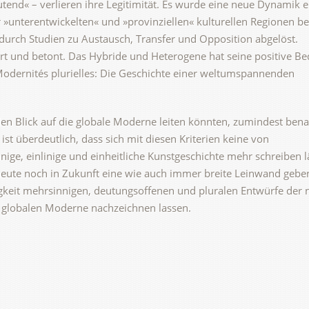
tend« – verlieren ihre Legitimität. Es wurde eine neue Dynamik e
r »unterentwickelten« und »provinziellen« kulturellen Regionen b
urch Studien zu Austausch, Transfer und Opposition abgelöst.
rt und betont. Das Hybride und Heterogene hat seine positive B
 Modernités plurielles: Die Geschichte einer weltumspannenden
 den Blick auf die globale Moderne leiten könnten, zumindest ben
 ist überdeutlich, dass sich mit diesen Kriterien keine von
ige, einlinige und einheitliche Kunstgeschichte mehr schreiben l
eute noch in Zukunft eine wie auch immer breite Leinwand geben
gkeit mehrsinnigen, deutungsoffenen und pluralen Entwürfe der 
 globalen Moderne nachzeichnen lassen.