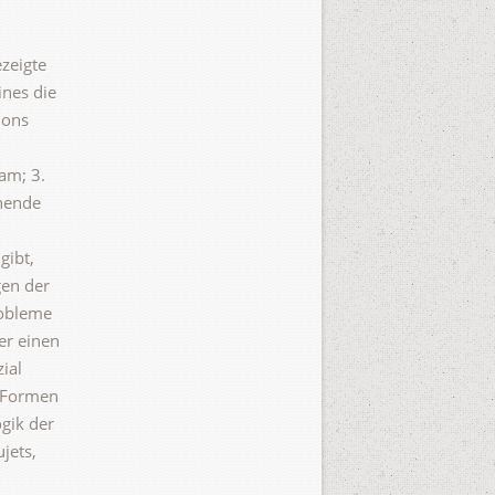
zeigte
ines die
nons
am; 3.
chende
gibt,
gen der
robleme
er einen
zial
t Formen
gik der
jets,