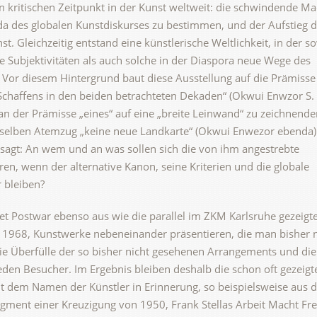
n kritischen Zeitpunkt in der Kunst weltweit: die schwindende Ma
da des globalen Kunstdiskurses zu bestimmen, und der Aufstieg d
 Gleichzeitig entstand eine künstlerische Weltlichkeit, in der s
te Subjektivitäten als auch solche in der Diaspora neue Wege des
. Vor diesem Hintergrund baut diese Ausstellung auf die Prämisse
 Schaffens in den beiden betrachteten Dekaden“ (Okwui Enwzor S. 
n der Prämisse „eines“ auf eine „breite Leinwand“ zu zeichnende
m selben Atemzug „keine neue Landkarte“ (Okwui Enwezor ebenda)
sagt: An wem und an was sollen sich die von ihm angestrebte
en, wenn der alternative Kanon, seine Kriterien und die globale
r bleiben?
t Postwar ebenso aus wie die parallel im ZKM Karlsruhe gezeigt
 1968, Kunstwerke nebeneinander präsentieren, die man bisher 
e Überfülle der so bisher nicht gesehenen Arrangements und die 
den Besucher. Im Ergebnis bleiben deshalb die schon oft gezeig
it dem Namen der Künstler in Erinnerung, so beispielsweise aus d
agment einer Kreuzigung von 1950, Frank Stellas Arbeit Macht Fre