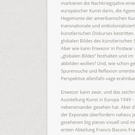
markieren die Nachkriegsjahre eine
europäischer Kunst darin, die Agen
Hegemonie der amerikanischen Kunst.
transnationale und entkolonialisier
künstlerischen Diskurses bestritten
globalen Bildes des künstlerischen
Aber wie kann Enwezor in Postwar a
„globalen Bildes“ festhalten und i
abbilden wollen? Und, wie schon ge
Spurensuche und Reflexion orientier
Perspektive allenfalls vage erahnba
Enwezor kann zwar, und das zeichne
Ausstellung Kunst in Europa 1949 –
nebeneinander gesehen hat. Aber di
der Exponate überfordern nahezu je
gesehenen big pieces visuell und m
ersten Abteilung Francis Bacons Fr