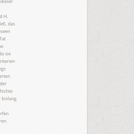
dieser
d H.
ll, das
useen
Tat
he
da sie
iterien
egs
erten
 der
hichte
 bislang
erfen
eren
,