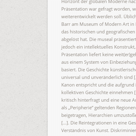
Horizont der globalen Moderne nac
Präsentation war gefragt worden, w
weiterentwickelt werden soll. Üblic
Barr am Museum of Modern Art in N
das historischen und geografischen
abgelöst hat. Die museal präsentier
jedoch ein intellektuelles Konstrukt,
Präsentation liefert keine weit(er)ge
aus einem System von Einbeziehunge
basiert. Die Geschichte künstlerisc
universal und unveränderlich sind 
Kanon entspricht und die aufgrund 
kollektiven Geschichte einnehmen […
kritisch hinterfragt und eine neue
als „Peripherie“ geltenden Regione
beigetragen, Hierarchien umzustoße
[…]. Die Reintegrationen in eine Ges
Verständnis von Kunst. Diskriminie