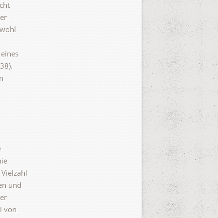
cht
er
owohl
 eines
38).
n
e
nie
Vielzahl
ten und
er
i von