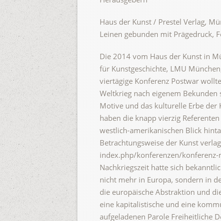
Haus der Kunst / Prestel Verlag, 
Leinen gebunden mit Prägedruck, Fo
Die 2014 vom Haus der Kunst in Mü
für Kunstgeschichte, LMU München,
viertägige Konferenz Postwar wollte
Weltkrieg nach eigenem Bekunden s
Motive und das kulturelle Erbe der
haben die knapp vierzig Referente
westlich-amerikanischen Blick hint
Betrachtungsweise der Kunst verlag
index.php/konferenzen/konferenz-m
Nachkriegszeit hatte sich bekanntli
nicht mehr in Europa, sondern in d
die europäische Abstraktion und die
eine kapitalistische und eine kommu
aufgeladenen Parole Freiheitliche D