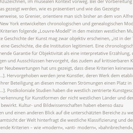
hzuzeichnen, im musealen Kontext vorweg. Bei der Vorbereitung 
as gezeigt werden, wie es präsentiert und wie das Gezeigte
herweise, so Grenier, orientiere man sich bisher an dem von Alfre
ew York entwickelten chronologischen und genealogischen Mode
 Kriterien folgende „Louvre-Modell“ in den meisten westlichen M
te Geschichte der Kunst mag zwar objektiv erscheinen, „ist in der 
 eine Geschichte, die die Institution legitimiert. Eine chronologisc
hende Garantie für Objektivität als eine interpretative Erzählung, 
n und Ausschlüssen hervorgeht, das zudem auf kritisierbaren Kr
her Neubewertungen hat uns gezeigt, dass diese Kriterien keinesw
[…]. Hervorgehoben werden jene Künstler, deren Werk dem etabli
ihrer Beteiligung an diesen modernen Strömungen einen Platz in
]. Postkoloniale Studien haben die westlich zentrierte Kunstgesc
 Anerkennung für Kunstformen der nicht westlichen Länder und der
n bewirkt. Kultur- und Bildwissenschaften haben ebenso dazu
n und einen anderen Blick auf die unterschätzten Bereiche zu w
amtsicht der Welt hinterfragt die westliche Klassifizierung und d
rende Kriterien – wie »modern«, »anti- modern«, »bahnbrechend«