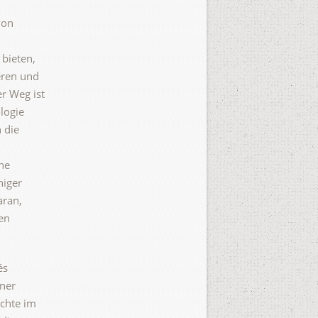
von
 bieten,
eren und
r Weg ist
logie
 die
ine
niger
aran,
en
és
iner
chte im