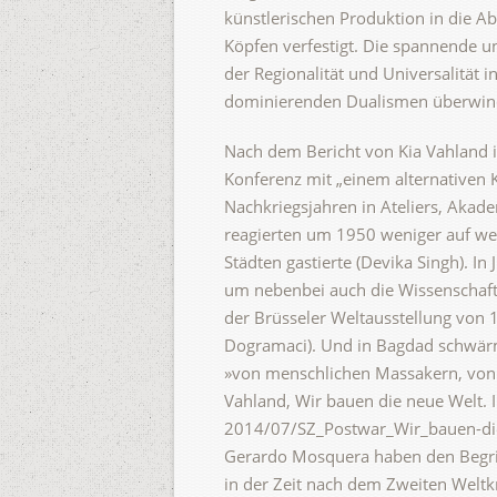
künstlerischen Produktion in die A
Köpfen verfestigt. Die spannende un
der Regionalität und Universalität 
dominierenden Dualismen überwin
Nach dem Bericht von Kia Vahland 
Konferenz mit „einem alternativen K
Nachkriegsjahren in Ateliers, Akad
reagierten um 1950 weniger auf wes
Städten gastierte (Devika Singh). I
um nebenbei auch die Wissenschaft
der Brüsseler Weltausstellung von
Dogramaci). Und in Bagdad schwär
»von menschlichen Massakern, von 
Vahland, Wir bauen die neue Welt. 
2014/07/SZ_Postwar_Wir_bauen-die
Gerardo Mosquera haben den Begrif
in der Zeit nach dem Zweiten Weltkr