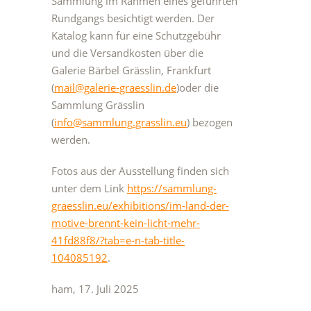
Sammlung im Rahmen eines geführten
Rundgangs besichtigt werden. Der
Katalog kann für eine Schutzgebühr
und die Versandkosten über die
Galerie Bärbel Grässlin, Frankfurt
(
mail@galerie-graesslin.de
)oder die
Sammlung Grässlin
(
info@sammlung.grasslin.eu
) bezogen
werden.
Fotos aus der Ausstellung finden sich
unter dem Link
https://sammlung-
graesslin.eu/exhibitions/im-land-der-
motive-brennt-kein-licht-mehr-
41fd88f8/?tab=e-n-tab-title-
104085192
.
ham, 17. Juli 2025