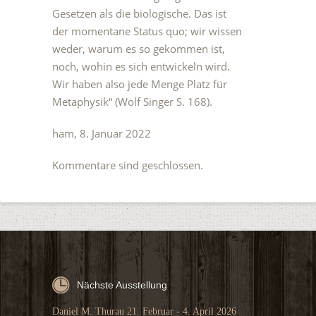
Gesetzen als die biologische. Das ist
der momentane Status quo; wir wissen
weder, warum es so gekommen ist,
noch, wohin es sich entwickeln wird.
Wir haben also jede Menge Platz für
Metaphysik“ (Wolf Singer S. 168).
ham, 8. Januar 2022
Kommentare sind geschlossen.
Nächste Ausstellung
Daniel M. Thurau 21. Februar - 4. April 2026