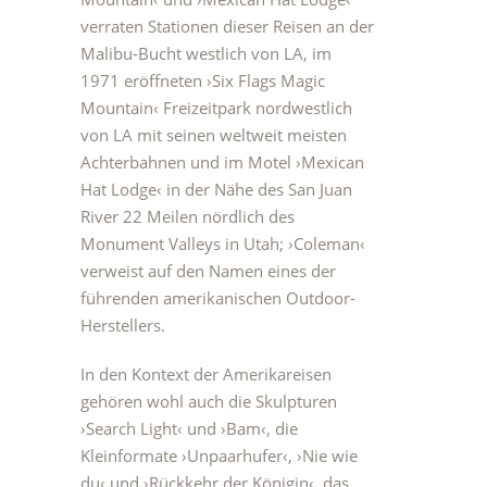
verraten Stationen dieser Reisen an der
Malibu-Bucht westlich von LA, im
1971 eröffneten ›Six Flags Magic
Mountain‹ Freizeitpark nordwestlich
von LA mit seinen weltweit meisten
Achterbahnen und im Motel ›Mexican
Hat Lodge‹ in der Nähe des San Juan
River 22 Meilen nördlich des
Monument Valleys in Utah; ›Coleman‹
verweist auf den Namen eines der
führenden amerikanischen Outdoor-
Herstellers.
In den Kontext der Amerikareisen
gehören wohl auch die Skulpturen
›Search Light‹
und
›Bam‹
, die
Kleinformate
›Unpaarhufer‹
,
›Nie wie
du‹
und
›Rückkehr der Königin‹
, das