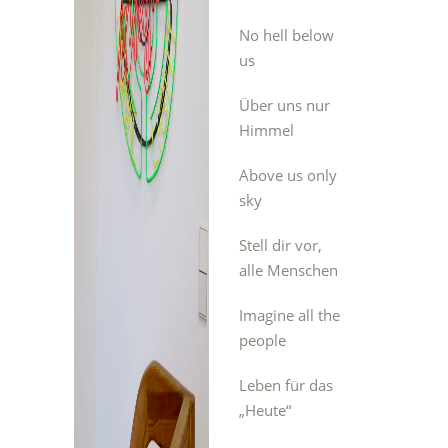
No hell below
us
Über uns nur
Himmel
Above us only
sky
Stell dir vor,
alle Menschen
Imagine all the
people
Leben für das
„Heute“