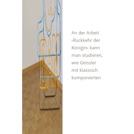
An der Arbeit
›Rückkehr der
Königin‹
kann
man studieren,
wie Geissler
mit klassisch
komponierten