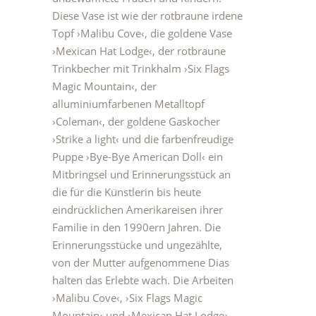
Diese Vase ist wie der rotbraune irdene
Topf
›Malibu Cove‹
, die goldene Vase
›Mexican Hat Lodge‹
, der rotbraune
Trinkbecher mit Trinkhalm
›Six Flags
Magic Mountain‹
, der
alluminiumfarbenen Metalltopf
›Coleman‹
, der goldene Gaskocher
›Strike a light‹
und die farbenfreudige
Puppe
›Bye-Bye American Doll‹
ein
Mitbringsel und Erinnerungsstück an
die für die Künstlerin bis heute
eindrücklichen Amerikareisen ihrer
Familie in den 1990ern Jahren. Die
Erinnerungsstücke und ungezählte,
von der Mutter aufgenommene Dias
halten das Erlebte wach. Die Arbeiten
›Malibu Cove‹
,
›Six Flags Magic
Mountain‹
und
›Mexican Hat Lodge‹