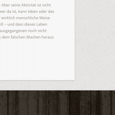
 Aber seine Aktivität ist nicht
er da ist, kann leben oder das
f wirklich menschliche Weise
ll – und dass dieses Leben
rausgegangenen noch nicht
aus dem falschen Machen heraus