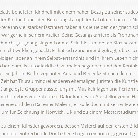
lativ behüteten Kindheit mit einem nahen Bezug zu seiner sud
der Kindheit über den Befreiungskampf der Lakota-Indianer in N
tere ihn viel stärker fasziniert haben als die Helden der griechis
r war gerne in seinem Atelier. Seine Gesangskarriere als Frontm
ich nicht gut genug singen konnte. Sein bis zum ersten Staatsexa
n nicht wirklich gepackt. Er hat sich zunehmend gefragt, ob es se
digen, aber an ihrem Selbstverständnis und in ihrem Leben nicht
schon damals autodidaktisch zu malen begonnen und den Kontak
ür ein Jahr in Berlin geplanten Aus- und Bedenkzeit nach dem ers
 Zeit hat Thurau mit drei anderen ehemaligen Juristen die Künstl
oß angelegte Gruppenausstellung mit Musikeinlagen und Performa
m nicht mehr weiterzuführen. Dafür kam es zu Ausstellungen in 
lerie und dem Rat einer Malerin, er solle doch mit seiner Maler
udium für Zeichnung in Norwich, UK und zu einem Masterstudium 
u zu einem Künstler geworden, dessen Malerei auf den ersten Bli
aft und die einbrechende Dunkelheit steigern einander gegenseitig