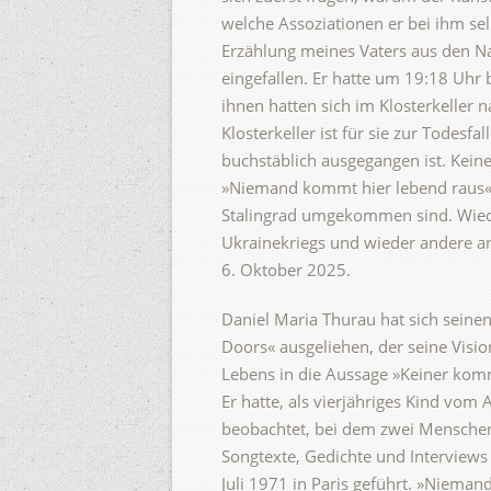
welche Assoziationen er bei ihm selb
Erzählung meines Vaters aus den N
eingefallen. Er hatte um 19:18 Uh
ihnen hatten sich im Klosterkeller 
Klosterkeller ist für sie zur Todes
buchstäblich ausgegangen ist. Kein
»Niemand kommt hier lebend raus«. 
Stalingrad umgekommen sind. Wied
Ukrainekriegs und wieder andere a
6. Oktober 2025.
Daniel Maria Thurau hat sich sein
Doors« ausgeliehen, der seine Visi
Lebens in die Aussage »Keiner kommt
Er hatte, als vierjähriges Kind vom
beobachtet, bei dem zwei Menschen 
Songtexte, Gedichte und Interview
Juli 1971 in Paris geführt. »Niema