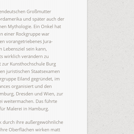
etendeutschen Großmutter
ordamerika und später auch der
chen Mythologie. Ein Onkel hat
ann einer Rockgruppe war
men vorangetriebenes Jura-
in Lebensziel sein kann,
s wirklich verändern zu
t zur Kunsthochschule Burg
ten juristischen Staatsexamen
ergruppe Eiland gegründet, im
nces organisiert und den
Hamburg, Dresden und Wien, zur
ei weitermachen. Das führte
für Malerei in Hamburg.
ck durch ihre außergewöhnliche
. Ihre Oberflächen wirken matt