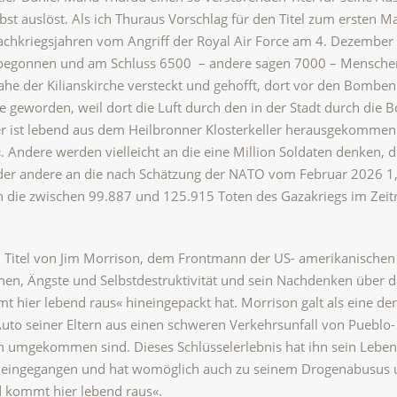
st auslöst. Als ich Thuraus Vorschlag für den Titel zum ersten Ma
achkriegsjahren vom Angriff der Royal Air Force am 4. Dezember
r begonnen und am Schluss 6500
– andere sagen 7000 – Menschen
nahe der Kilianskirche versteckt und gehofft, dort vor den Bomben 
falle geworden, weil dort die Luft durch den in der Stadt durch d
er ist lebend aus dem Heilbronner Klosterkeller herausgekommen. 
Andere werden vielleicht an die eine Million Soldaten denken, 
er andere an die nach Schätzung der NATO vom Februar 2026 1,3
n die zwischen 99.887 und 125.915 Toten des Gazakriegs im Zei
en Titel von Jim Morrison, dem Frontmann der US- amerikanische
onen, Ängste und Selbstdestruktivität und sein Nachdenken über
 hier lebend raus« hineingepackt hat. Morrison galt als eine der 
 Auto seiner Eltern aus einen schweren Verkehrsunfall von Pueblo
umgekommen sind. Dieses Schlüsselerlebnis hat ihn sein Leben lan
s eingegangen und hat womöglich auch zu seinem Drogenabusus 
nd kommt hier lebend raus«.