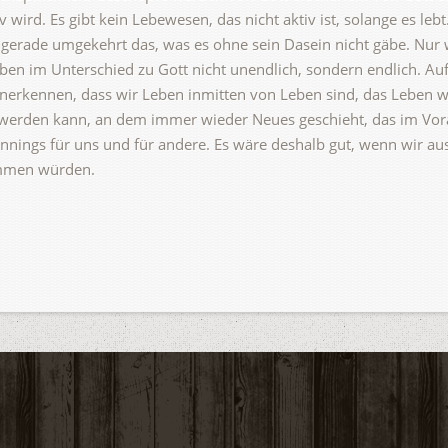
 wird. Es gibt kein Lebewesen, das nicht aktiv ist, solange es lebt.
 gerade umgekehrt das, was es ohne sein Dasein nicht gäbe. Nur w
eben im Unterschied zu Gott nicht unendlich, sondern endlich. Au
nerkennen, dass wir Leben inmitten von Leben sind, das Leben wi
rt werden kann, an dem immer wieder Neues geschieht, das im Vo
eginnings für uns und für andere. Es wäre deshalb gut, wenn wir 
ommen würden.