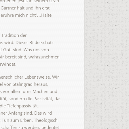
torbenen Jesus in seinem Grab
 Gärtner hält und ihn erst
Berühre mich nicht“, „Halte
 Tradition der
s wird. Dieser Bilderschatz
ht Gott sind. Was uns von
 wir bereit sind, wahrzunehmen,
erwindet.
menschlicher Lebensweise. Wir
 von Stalingrad heraus,
 es vor allem ums Machen und
ät, sondern die Passivität, das
ie Tiefenpassivität.
gener Anfang sind. Das wird
es Tun zum Erben. Theologisch
erschaffen zu werden, bedeutet