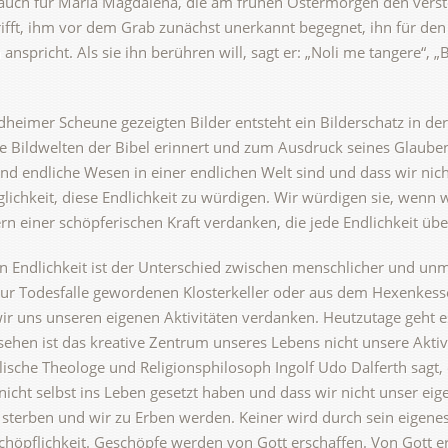
ch auch für Maria Magdalena, die am frühen Ostermorgen den vers
trifft, ihm vor dem Grab zunächst unerkannt begegnet, ihn für den
anspricht. Als sie ihn berühren will, sagt er: „Noli me tangere“, „
dheimer Scheune gezeigten Bilder entsteht ein Bilderschatz in der
ie Bildwelten der Bibel erinnert und zum Ausdruck seines Glauben
nd endliche Wesen in einer endlichen Welt sind und dass wir nic
glichkeit, diese Endlichkeit zu würdigen. Wir würdigen sie, wenn
ern einer schöpferischen Kraft verdanken, die jede Endlichkeit üb
n Endlichkeit ist der Unterschied zwischen menschlicher und un
r Todesfalle gewordenen Klosterkeller oder aus dem Hexenkessel
wir uns unseren eigenen Aktivitäten verdanken. Heutzutage geht
ehen ist das kreative Zentrum unseres Lebens nicht unsere Aktivit
sche Theologe und Religionsphilosoph Ingolf Udo Dalferth sagt, d
 nicht selbst ins Leben gesetzt haben und dass wir nicht unser ei
n sterben und wir zu Erben werden. Keiner wird durch sein eigen
schöpflichkeit. Geschöpfe werden von Gott erschaffen. Von Gott 