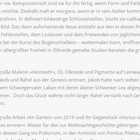
r nie. Kompositorisch sind sie für ihn fertig, wenn Form und F
möchte. Deshalb malt er morgens, wenn er in sein Atelier komm
erühren. Er definiert bildwidrige Schlüsselstellen, löscht sie rad
ild. Das dann aufscheinende Neue entsteht aus den in diesen P
Fehlerstellen, dem Loslassen und dem Freiwerden von jeglichem
ie bei der Kunst des Bogenschießens – weitermalen kann, eröffne
n allergrößter Freiheit in Ölkreide gemalte Studien bereiten die 
 große Malerei »Heimkehr«, Öl, Ölkreide und Pigmente auf Leinwa
Jakob und Rahel aus der Genesis erinnert. Jakob hatte nach siebe
inem Schwiegervater Laban mit deren älterer Schwester Lea abge
enen.
Doch das Glück währte nicht lange: Rahel verstarb nach la
in.
 große Arbeit »Im Garten« von 2019 und ihr Gegenstück »Hortus c
ies erinnern. Weiter für den zur Weihnachtsgeschichte gehörigen 
 dessen Gang ins Prätorium, in den Amtssitz von Pontius Pilatus,