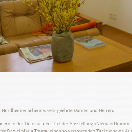
r Nordheimer Scheune, sehr geehrte Damen und Herren,
ondern in der Tiefe auf den Titel der Ausstellung »Niemand kommt 
ler Daniel Maria Thurau einen so verstörenden Titel für seine Au