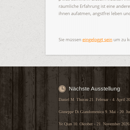
räumliche Erfahrung ist eine ander
ihnen aufatmen, angstfrei leben und
Sie müssen
eingeloggt sein
um zu k
Nächste Ausstellung
Daniel M. Thurau 21. Februar - 4. April 2
Giuseppe Di Giandomenico 9. Mai - 20. Ju
Ye Qian 10. Oktober - 21. November 2026