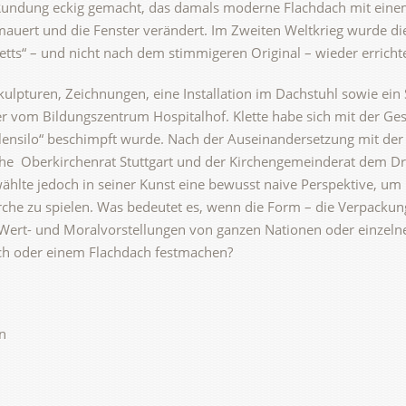
Rundung eckig gemacht, das damals moderne Flachdach mit eine
uert und die Fenster verändert. Im Zweiten Weltkrieg wurde die
tts“ – und nicht nach dem stimmigeren Original – wieder errichte
ulpturen, Zeichnungen, eine Installation im Dachstuhl sowie ein 
r vom Bildungszentrum Hospitalhof. Klette habe sich mit der Ge
eelensilo“ beschimpft wurde. Nach der Auseinandersetzung mit der H
he Oberkirchenrat Stuttgart und der Kirchengemeinderat dem Dr
ählte jedoch in seiner Kunst eine bewusst naive Perspektive, um
he zu spielen. Was bedeutet es, wenn die Form – die Verpackung
 Wert- und Moralvorstellungen von ganzen Nationen oder einzeln
ch oder einem Flachdach festmachen?
n