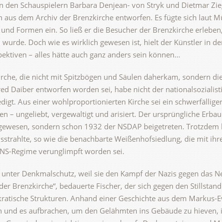
on den Schauspielern Barbara Denjean- von Stryk und Dietmar Zie
n aus dem Archiv der Brenzkirche entworfen. Es fügte sich laut Mül
 und Formen ein. So ließ er die Besucher der Brenzkirche erleben
de. Doch wie es wirklich gewesen ist, hielt der Künstler in der 
ektiven – alles hätte auch ganz anders sein können…
Kirche, die nicht mit Spitzbögen und Säulen daherkam, sondern 
fred Daiber entworfen worden sei, habe nicht der nationalsoziali
redigt. Aus einer wohlproportionierten Kirche sei ein schwerfällig
 – ungeliebt, vergewaltigt und arisiert. Der ursprüngliche Erbaue
st gewesen, sondern schon 1932 der NSDAP beigetreten. Trotzdem 
usstrahlte, so wie die benachbarte Weißenhofsiedlung, die mit ih
 NS-Regime verunglimpft worden sei.
e unter Denkmalschutz, weil sie den Kampf der Nazis gegen das
der Brenzkirche“, bedauerte Fischer, der sich gegen den Stillstan
atische Strukturen. Anhand einer Geschichte aus dem Markus-Ev
n und es aufbrachen, um den Gelähmten ins Gebäude zu hieven, i