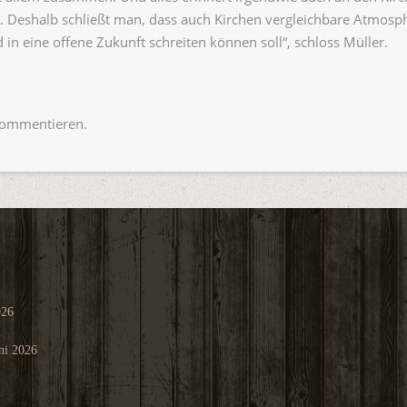
e. Deshalb schließt man, dass auch Kirchen vergleichbare Atmos
 in eine offene Zukunft schreiten können soll“, schloss Müller.
ommentieren.
026
ni 2026