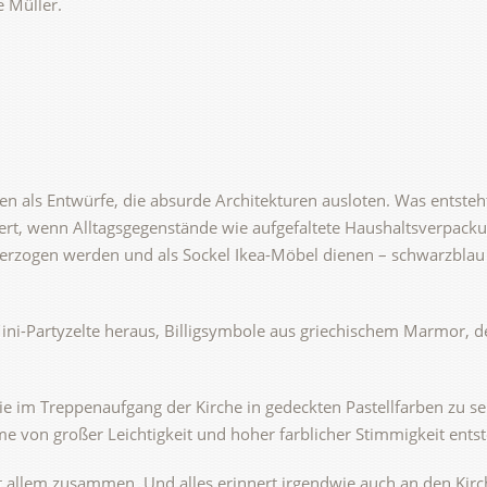
e Müller.
ren als Entwürfe, die absurde Architekturen ausloten. Was entst
rt, wenn Alltagsgegenstände wie aufgefaltete Haushaltsverpac
erzogen werden und als Sockel Ikea-Möbel dienen – schwarzblau 
i-Partyzelte heraus, Billigsymbole aus griechischem Marmor, der
e im Treppenaufgang der Kirche in gedeckten Pastellfarben zu seh
me von großer Leichtigkeit und hoher farblicher Stimmigkeit ents
it allem zusammen. Und alles erinnert irgendwie auch an den Kirc