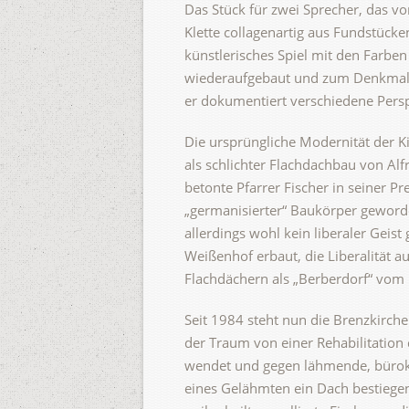
Das Stück für zwei Sprecher, das v
Klette collagenartig aus Fundstücke
künstlerisches Spiel mit den Farben
wiederaufgebaut und zum Denkmal wur
er dokumentiert verschiedene Persp
Die ursprüngliche Modernität der 
als schlichter Flachdachbau von Al
betonte Pfarrer Fischer in seiner P
„germanisierter“ Baukörper geworden
allerdings wohl kein liberaler Gei
Weißenhof erbaut, die Liberalität a
Flachdächern als „Berberdorf“ vom
Seit 1984 steht nun die Brenzkirch
der Traum von einer Rehabilitation 
wendet und gegen lähmende, bürokr
eines Gelähmten ein Dach bestiege