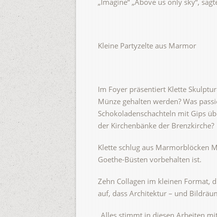
„Imagine“ „Above us only sky“, sagt
Kleine Partyzelte aus Marmor
Im Foyer präsentiert Klette Skulptu
Münze gehalten werden? Was passie
Schokoladenschachteln mit Gips üb
der Kirchenbänke der Brenzkirche?
Klette schlug aus Marmorblöcken Min
Goethe-Büsten vorbehalten ist.
Zehn Collagen im kleinen Format, di
auf, dass Architektur – und Bildräu
„Alles stimmt in diesen Arbeiten m