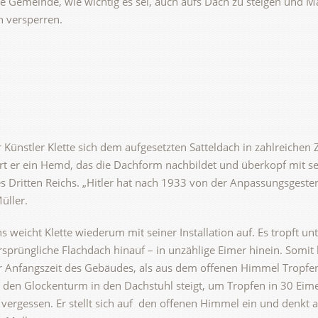
n die Gemeinde, wie wichtig es sei, auch aufs Dach zu steigen und
 versperren.
er Künstler Klette sich dem aufgesetzten Satteldach in zahlreich
rt er ein Hemd, das die Dachform nachbildet und überkopf mit se
s Dritten Reichs. „Hitler hat nach 1933 von der Anpassungsgest
üller.
s weicht Klette wiederum mit seiner Installation auf. Es tropft u
sprüngliche Flachdach hinauf – in unzählige Eimer hinein. Somit l
r Anfangszeit des Gebäudes, als aus dem offenen Himmel Tropfen 
den Glockenturm in den Dachstuhl steigt, um Tropfen in 30 Eime
 vergessen. Er stellt sich auf den offenen Himmel ein und denkt 