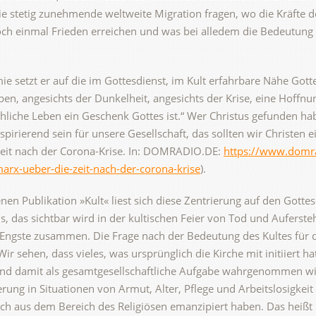
ie stetig zunehmende weltweite Migration fragen, wo die Kräfte
noch einmal Frieden erreichen und was bei alledem die Bedeutung 
 setzt er auf die im Gottesdienst, im Kult erfahrbare Nähe Gott
en, angesichts der Dunkelheit, angesichts der Krise, eine Hoffn
chliche Leben ein Geschenk Gottes ist.“ Wer Christus gefunden ha
nspirierend sein für unsere Gesellschaft, das sollten wir Christen e
Zeit nach der Corona-Krise. In: DOMRADIO.DE:
https://www.domrad
arx-ueber-die-zeit-nach-der-corona-krise
).
enen Publikation »Kult« liest sich diese Zentrierung auf den Gott
is, das sichtbar wird in der kultischen Feier von Tod und Auferst
 Engste zusammen. Die Frage nach der Bedeutung des Kultes für 
Wir sehen, dass vieles, was ursprünglich die Kirche mit initiiert h
amit als gesamtgesellschaftliche Aufgabe wahrgenommen wird.
rung in Situationen von Armut, Alter, Pflege und Arbeitslosigkeit
ich aus dem Bereich des Religiösen emanzipiert haben. Das heißt ni