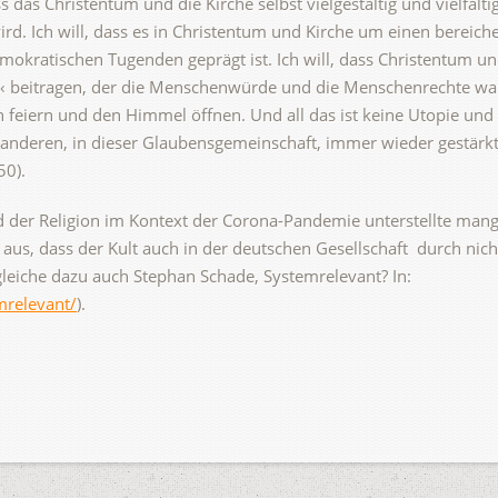
ss das Christentum und die Kirche selbst vielgestaltig und vielfält
rd. Ich will, dass es in Christentum und Kirche um einen berei
mokratischen Tugenden geprägt ist. Ich will, dass Christentum u
 beitragen, der die Menschenwürde und die Menschenrechte wahr
feiern und den Himmel öffnen. Und all das ist keine Utopie und
 anderen, in dieser Glaubensgemeinschaft, immer wieder gestärkt
50).
d der Religion im Kontext der Corona-Pandemie unterstellte man
aus, dass der Kult auch in der deutschen Gesellschaft durch nich
ergleiche dazu auch Stephan Schade, Systemrelevant? In:
mrelevant/
).