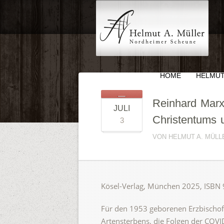
HOME
HELMUT
Reinhard Marx
JULI
Christentums un
3
VON HELMUT A. MÜLLE
Kösel-Verlag, München 2025, ISBN 
Für den 1953 geborenen Erzbischo
Artensterbens, die Folgen der COVI