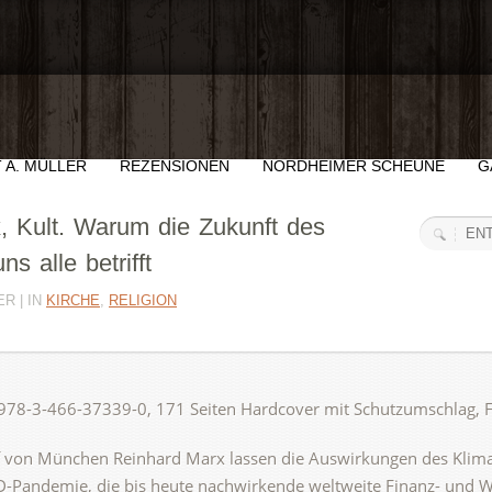
 A. MÜLLER
REZENSIONEN
NORDHEIMER SCHEUNE
G
, Kult. Warum die Zukunft des
s alle betrifft
R | IN
KIRCHE
,
RELIGION
978-3-466-37339-0, 171 Seiten Hardcover mit Schutzumschlag, F
f von München Reinhard Marx lassen die Auswirkungen des Klim
D-Pandemie, die bis heute nachwirkende weltweite Finanz- und Wir