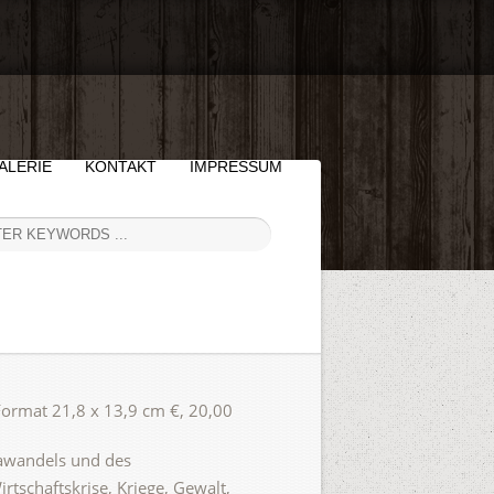
ALERIE
KONTAKT
IMPRESSUM
ormat 21,8 x 13,9 cm €, 20,00
awandels und des
tschaftskrise, Kriege, Gewalt,