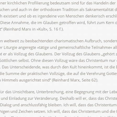
iner kirchlichen Profilierung bedeutsam sind für das Handeln der
schen und auch in der orthodoxen Tradition als Sakramentalität d
ich existiert und ob es irgendeine von Menschen denkerisch ersch
. Diese Annahme, die im Glauben getroffen wird, führt zum Kern d
“ (Reinhard Marx in »Kult«, S. 16 f.).
 den weltweit zu beobachtenden charismatischen Aufbruch, sonder
r Liturgie angeregte »tätige und gemeinschaftliche Teilnahme« al
ht er als Vollzug des Glaubens. Der Vollzug des Glaubens „gehört z
ttlichen selbst. Ohne diesen Vollzug wäre das Christentum nur 
hik. Das Unterscheidende, was durch den Kult hineinkommt, ist di
 die Summe der praktischen Vollzüge, die auf die Verehrung Gott
en Himmels ausgerichtet sind“ (Reinhard Marx, Seite 62).
 für das Unsichtbare, Unterbrechung, eine Begegnung mit der Lebe
es und Einladung zur Veränderung. Deshalb will er, dass das Chris
Dialog und anschlussfähig bleiben. Ich will, dass das Christentum
igen und Zeichen setzen. Ich will, dass das Christentum und die 