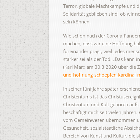
Terror, globale Machtkämpfe und d
Solidarität geblieben sind, ob wir 
sein können.
Wie schon nach der Corona-Pandemie
machen, dass wir eine Hoffnung hab
füreinander prägt, weil jedes mens
stärker sei als der Tod. „Das kann i
(Karl Marx am 30.3.2020 über die 
und-hoffnung-schoepfen-kardinal-m
In seiner fünf Jahre später erschien
Christentums ist das Christusereign
Christentum und Kult gehören aufs
beschäftigt mich seit vielen Jahren. 
vom Gemeinwesen übernommen und d
Gesundheit, sozialstaatliche Absiche
Bereich von Kunst und Kultur, die s