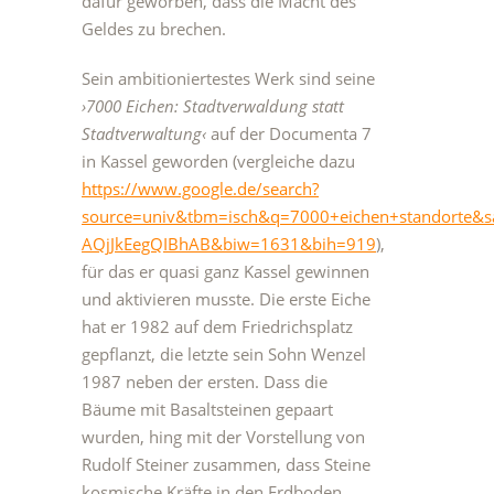
dafür geworben, dass die Macht des
Geldes zu brechen.
Sein ambitioniertestes Werk sind seine
›7000 Eichen: Stadtverwaldung statt
Stadtverwaltung‹
auf der Documenta 7
in Kassel geworden (vergleiche dazu
https://www.google.de/search?
source=univ&tbm=isch&q=7000+eichen+standorte
AQjJkEegQIBhAB&biw=1631&bih=919
),
für das er quasi ganz Kassel gewinnen
und aktivieren musste. Die erste Eiche
hat er 1982 auf dem Friedrichsplatz
gepflanzt, die letzte sein Sohn Wenzel
1987 neben der ersten. Dass die
Bäume mit Basaltsteinen gepaart
wurden, hing mit der Vorstellung von
Rudolf Steiner zusammen, dass Steine
kosmische Kräfte in den Erdboden