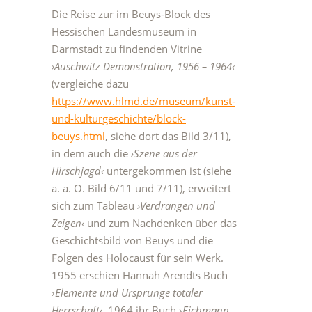
Die Reise zur im Beuys-Block des
Hessischen Landesmuseum in
Darmstadt zu findenden Vitrine
›Auschwitz Demonstration, 1956 – 1964‹
(vergleiche dazu
https://www.hlmd.de/museum/kunst-
und-kulturgeschichte/block-
beuys.html
, siehe dort das Bild 3/11),
in dem auch die
›Szene aus der
Hirschjagd‹
untergekommen ist (siehe
a. a. O. Bild 6/11 und 7/11), erweitert
sich zum Tableau
›Verdrängen und
Zeigen‹
und zum Nachdenken über das
Geschichtsbild von Beuys und die
Folgen des Holocaust für sein Werk.
1955 erschien Hannah Arendts Buch
›
Elemente und Ursprünge totaler
Herrschaft‹
, 1964 ihr Buch ›
Eichmann