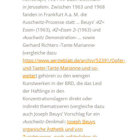
in Jerusalem‹
. Zwischen 1963 und 1968
fanden in Frankfurt A.a. M. die
Auschwitz-Prozesse statt … Beuys’
›KZ=
Essen‹
(1963),
›KZ=Essen 2‹
(1963) und
›Auschwitz Demonstration‹
… sowie
Gerhard Richters ›Tante Marianne‹
(vergleiche dazu
https://www.aerzteblatt.de/archiv/52391/Opfer-
und-Taeter-Tante-Marianne-und-so-
weiter
) gehören zu den wenigen
Kunstwerken in der BRD, die das Leid
der Häftlinge in den
Konzentrationslagern direkt oder
indirekt thematisieren (vergleiche dazu
auch Joseph Beuys’ Vorschlag für ein
›Auschwitz-Denkmal‹
:
Joseph Beuys
organische Ästhetik und von
Zurichtungen „noch gefährlicher als