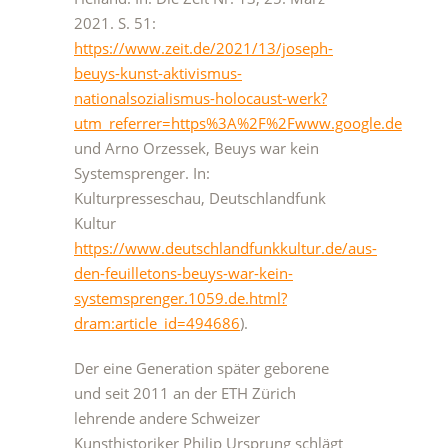
2021. S. 51:
https://www.zeit.de/2021/13/joseph-
beuys-kunst-aktivismus-
nationalsozialismus-holocaust-werk?
utm_referrer=https%3A%2F%2Fwww.google.de
und Arno Orzessek, Beuys war kein
Systemsprenger. In:
Kulturpresseschau, Deutschlandfunk
Kultur
https://www.deutschlandfunkkultur.de/aus-
den-feuilletons-beuys-war-kein-
systemsprenger.1059.de.html?
dram:article_id=494686
).
Der eine Generation später geborene
und seit 2011 an der ETH Zürich
lehrende andere Schweizer
Kunsthistoriker Philip Ursprung schlägt