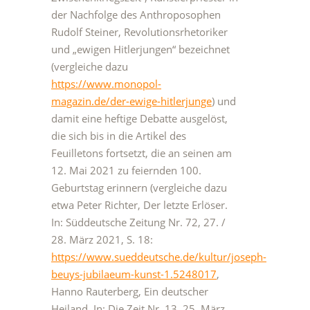
der Nachfolge des Anthroposophen
Rudolf Steiner, Revolutionsrhetoriker
und „ewigen Hitlerjungen“ bezeichnet
(vergleiche dazu
https://www.monopol-
magazin.de/der-ewige-hitlerjunge
) und
damit eine heftige Debatte ausgelöst,
die sich bis in die Artikel des
Feuilletons fortsetzt, die an seinen am
12. Mai 2021 zu feiernden 100.
Geburtstag erinnern (vergleiche dazu
etwa Peter Richter, Der letzte Erlöser.
In: Süddeutsche Zeitung Nr. 72, 27. /
28. März 2021, S. 18:
https://www.sueddeutsche.de/kultur/joseph-
beuys-jubilaeum-kunst-1.5248017
,
Hanno Rauterberg, Ein deutscher
Heiland. In: Die Zeit Nr. 13, 25. März