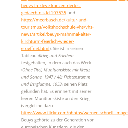
beuys-in-kleve-konzentriertes-
gedaechtnis-ld.107535
und
https://meerbusch.de/kultur-und-
tourismus/volkshochschule-vhs/vhs-
news/artikel/beuys-mahnmal-alter-
kirchturm-feierlich-wieder-
eroeffnet.html
). Sie ist in seinem
Tableau
›Krieg und Frieden‹
festgehalten, in dem auch das Werk
›Ohne Titel, Munitionskiste mit Kreuz
und Sonne, 1947 / 48; Fichtenstamm
und Berglampe, 1953‹
seinen Platz
gefunden hat. Es erinnert mit seiner
leeren Munitionskiste an den Krieg
(vergleiche dazu
https://www.flickr.com/photos/werner_schnell_ima
Beuys gehörte zu der Generation von
europäischen Künstlern, die den