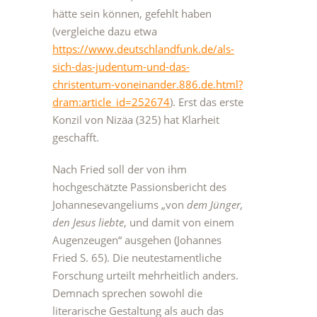
hätte sein können, gefehlt haben
(vergleiche dazu etwa
https://www.deutschlandfunk.de/als-
sich-das-judentum-und-das-
christentum-voneinander.886.de.html?
dram:article_id=252674
). Erst das erste
Konzil von Nizäa (325) hat Klarheit
geschafft.
Nach Fried soll der von ihm
hochgeschätzte Passionsbericht des
Johannesevangeliums „von
dem Jünger,
den Jesus liebte
, und damit von einem
Augenzeugen“ ausgehen (Johannes
Fried S. 65). Die neutestamentliche
Forschung urteilt mehrheitlich anders.
Demnach sprechen sowohl die
literarische Gestaltung als auch das