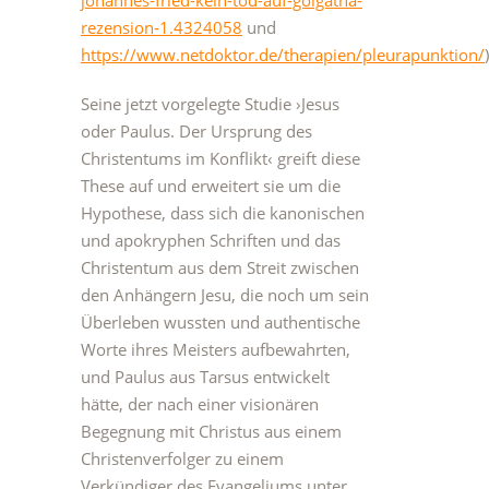
johannes-fried-kein-tod-auf-golgatha-
rezension-1.4324058
und
https://www.netdoktor.de/therapien/pleurapunktion/
Seine jetzt vorgelegte Studie ›Jesus
oder Paulus. Der Ursprung des
Christentums im Konflikt‹ greift diese
These auf und erweitert sie um die
Hypothese, dass sich die kanonischen
und apokryphen Schriften und das
Christentum aus dem Streit zwischen
den Anhängern Jesu, die noch um sein
Überleben wussten und authentische
Worte ihres Meisters aufbewahrten,
und Paulus aus Tarsus entwickelt
hätte, der nach einer visionären
Begegnung mit Christus aus einem
Christenverfolger zu einem
Verkündiger des Evangeliums unter