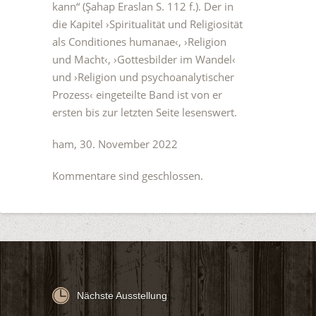
kann“ (Şahap Eraslan S. 112 f.). Der in
die Kapitel ›Spiritualität und Religiosität
als Conditiones humanae‹, ›Religion
und Macht‹, ›Gottesbilder im Wandel‹
und ›Religion und psychoanalytischer
Prozess‹ eingeteilte Band ist von er
ersten bis zur letzten Seite lesenswert.
ham, 30. November 2022
Kommentare sind geschlossen.
Nächste Ausstellung