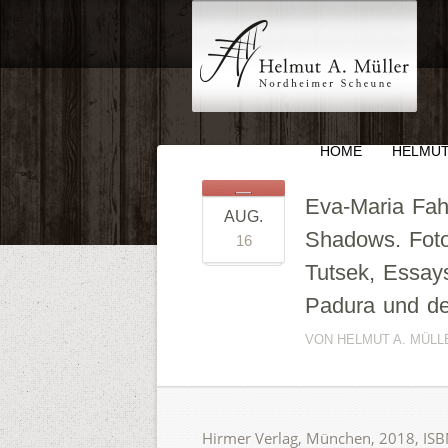
HOME
HELMUT
Eva-Maria Fah
AUG.
Shadows. Foto
16
Tutsek, Essay
Padura und de
VON HELMUT A. MÜLLE
Hirmer Verlag, München, 2018, ISB