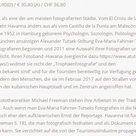
90(D) / € 30,80 (A) / CHF 36,80
 als eine der am meisten fotografierten Städte. Vom El Cristo de l
eht Havanna anders aus als vom Castillo de la Punta am Malecó
e 1952 in Hamburg geborene Psychologin, Soziologin, Politologi
ünchen ansässigen Alexander Tutsek-Stiftung Eva-Maria Fahrner-
otografieren begonnen und 2011 eine Auswahl ihrer Fotografien u
ntlicht. Ihren Fotoband ›Havana‹ (vergleiche dazu https://www.atut
s/) widmet sie nicht der „Trophäenfotografie“ und den
bekannt sind“ und für die Touristen bereitwillig zur Verfügung ge
ndern den Menschen, die sie im Februar 2017 auf den Straßen vo
rn der kubanischen Hauptstadt und im Zentrum angetroffen hat.
ototheoretiker Michael Freeman stehen ihre Arbeiten in der Tradi
. Auch wenn man Eva-Maria Fahrner-Tutseks Fotografien in die 
ch eher den aufklärerischen Ernst der Reportage. Havanna ist für
reeman S. 18), die man fotografisch festhalten und als Dokument 
 kann. Sie verzichtet auf die von der Tourismusindustrie propagi