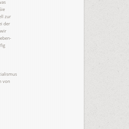
was
Sie
ll zur
i der
 wir
Leben-
fig
zialismus
m von