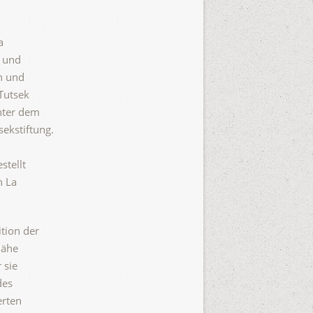
a
n und
n und
Tutsek
nter dem
sekstiftung.
stellt
n La
tion der
Nähe
 sie
des
erten