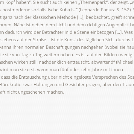
t im Kopf haben“. Sie sucht auch keinen „Themenpark“, der zeigt, „
 postmoderne sozialistische Kuba ist“ (Leonardo Padura S. 152). 
t ganz nach der klassischen Methode […], beobachtet, greift schne
men. Nähe ist neben dem Licht und dem richtigen Augenblick be
nn dadurch wird der Betrachter in die Szene einbezogen […]. Was
gslebens auf der Straße – ist die Kunst des täglichen Sich–durchs-
vanna ihren normalen Beschäftigungen nachgehen (wobei sie häu
e sie von Tag zu Tag weitermachen. Es ist auf den Bildern wenig
chen wirken still, nachdenklich enttäuscht, abwartend“ (Michael
 wird man sie erst, wenn man fünf oder zehn Jahre mit ihnen
dass die Enttäuschung über nicht eingelöste Versprechen des So
 Bürokratie zwar Haltungen und Gesichter prägen, aber den Trau
haft nicht ungeschehen machen.