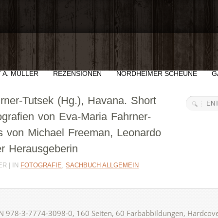
 A. MÜLLER
REZENSIONEN
NORDHEIMER SCHEUNE
G
rner-Tutsek (Hg.), Havana. Short
grafien von Eva-Maria Fahrner-
s von Michael Freeman, Leonardo
r Herausgeberin
R | IN
FOTOGRAFIE
,
SACHBUCH ALLGEMEIN
N 978-3-7774-3098-0, 160 Seiten, 60 Farbabbildungen, Hardcov