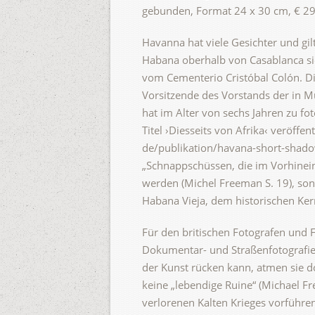
gebunden, Format 24 x 30 cm, € 29,
Havanna hat viele Gesichter und gilt
Habana oberhalb von Casablanca si
vom Cementerio Cristóbal Colón. Di
Vorsitzende des Vorstands der in M
hat im Alter von sechs Jahren zu f
Titel ›Diesseits von Afrika‹ veröffe
de/publikation/havana-short-shadow
„Schnappschüssen, die im Vorhinein 
werden (Michel Freeman S. 19), so
Habana Vieja, dem historischen Ke
Für den britischen Fotografen und F
Dokumentar- und Straßenfotografie
der Kunst rücken kann, atmen sie do
keine „lebendige Ruine“ (Michael F
verlorenen Kalten Krieges vorführen