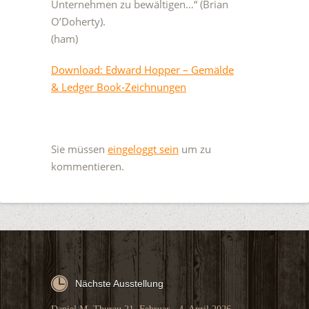
Unternehmen zu bewältigen…“ (Brian
O’Doherty).
(ham)
Download: Edward Hopper – Gemälde
& Ledger Book-Zeichnungen
Sie müssen
eingeloggt sein
um zu
kommentieren.
Nächste Ausstellung