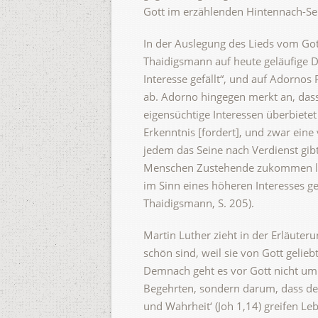
Gott im erzählenden Hintennach-Se
In der Auslegung des Lieds vom Got
Thaidigsmann auf heute geläufige De
Interesse gefällt“, und auf Adornos
ab. Adorno hingegen merkt an, dass 
eigensüchtige Interessen überbietet
Erkenntnis [fordert], und zwar eine 
jedem das Seine nach Verdienst gibt
Menschen Zustehende zukommen läss
im Sinn eines höheren Interesses g
Thaidigsmann, S. 205).
Martin Luther zieht in der Erläuter
schön sind, weil sie von Gott gelieb
Demnach geht es vor Gott nicht um
Begehrten, sondern darum, dass de
und Wahrheit‘ (Joh 1,14) greifen L