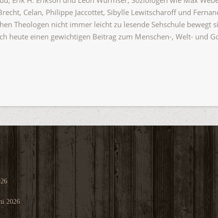
ud, Erik H. Erikson und Léon Wurmser, Soziologen wie Max Webe
recht, Celan, Philippe Jaccottet, Sibylle Lewitscharoff und Ferna
hen Theologen nicht immer leicht zu lesende Sehschule bewegt si
auch heute einen gewichtigen Beitrag zum Menschen-, Welt- und Go
026
ni 2026