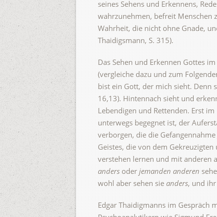
seines Sehens und Erkennens, Reden
wahrzunehmen, befreit Menschen zu n
Wahrheit, die nicht ohne Gnade, und
Thaidigsmann, S. 315).
Das Sehen und Erkennen Gottes im 
(vergleiche dazu und zum Folgenden
bist ein Gott, der mich sieht. Denn
16,13). Hintennach sieht und erkenn
Lebendigen und Rettenden. Erst im
unterwegs begegnet ist, der Aufers
verborgen, die die Gefangennahme Je
Geistes, die von dem Gekreuzigten 
verstehen lernen und mit anderen a
anders
oder
jemanden anderen
sehen
wohl aber sehen sie
anders
, und ih
Edgar Thaidigmanns im Gespräch mit