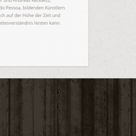
r und Andreas Reckwitz,
ndo Pessoa, bildenden Künstlern
ch auf der Höhe der Zeit und
ttesverständnis leisten kann.