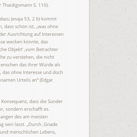
r Thaidigsmann S. 110).
 dazu Jesaja 53, 2 b) kommt
n, dass schön ist, „was ohne
der Ausrichtung auf Interessen
esse wecken könnte, das
sche Objekt‘ ‚vom Betrachter
che zu verstehen, die nicht
 Menschen das ihrer Würde als
, das ohne Interesse und doch
ksamen Urteils an“ (Edgar
ie Konsequenz, dass die Sünder
or, sondern erschafft es.
rlangen des am meisten
 sein lässt. „Durch ‚Gnade
Grund menschlichen Lebens,