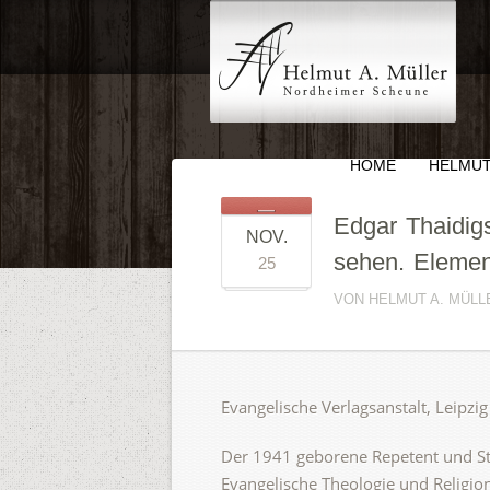
HOME
HELMUT
Edgar Thaidi
NOV.
sehen. Elemen
25
VON HELMUT A. MÜLLE
Evangelische Verlagsanstalt, Leipz
Der 1941 geborene Repetent und Stu
Evangelische Theologie und Religio