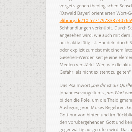
vorgetragenen theologischen Sehsc
(Oswald Bayer) orientierten Wort-G
elibrary.de/10.5771/9783374076
Sehhandlungen verknüpft. Durch S
angesehen wird, wie auch mit dem S
auch aktiv tätig ist. Handeln durc
oder explizit zumeist mit einem late
Gesehen-Werden seit je eine element
Medien verstärkt. Wer, wie die aktu
Gefahr, als nicht existent zu gelten
Das Psalmwort
„bei dir ist die Quel
Johannesevangeliums
„das Wort war
bilden die Pole, um die Thaidigman
Auslegung von Moses Begehren, Gott
Gott nur von hinten und im Rückbli
den vorübergehenden Gott und kein
gegenwärtig ausgerufen wird. Das a