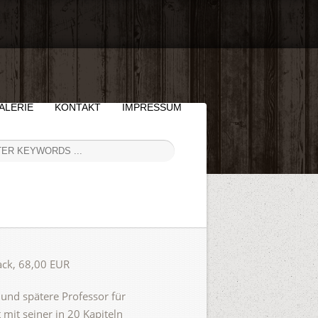
ALERIE
KONTAKT
IMPRESSUM
back, 68,00 EUR
und spätere Professor für
mit seiner in 20 Kapiteln