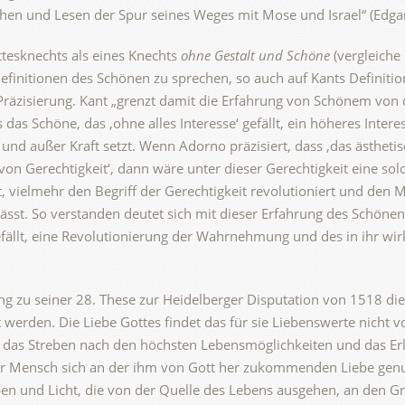
hen und Lesen der Spur seines Weges mit Mose und Israel“ (Edga
tesknechts als eines Knechts
ohne Gestalt und Schöne
(vergleiche
finitionen des Schönen zu sprechen, so auch auf Kants Definitio
 Präzisierung. Kant „grenzt damit die Erfahrung von Schönem von 
das Schöne, das ‚ohne alles Interesse‘ gefällt, ein höheres Inter
 und außer Kraft setzt. Wenn Adorno präzisiert, dass ‚das ästheti
von Gerechtigkeit‘, dann wäre unter dieser Gerechtigkeit eine sol
, vielmehr den Begriff der Gerechtigkeit revolutioniert und den
t. So verstanden deutet sich mit dieser Erfahrung des Schönen
efällt, eine Revolutionierung der Wahrnehmung und des in ihr wir
ung zu seiner 28. These zur Heidelberger Disputation von 1518 d
t werden. Die Liebe Gottes findet das für sie Liebenswerte nicht v
 das Streben nach den höchsten Lebensmöglichkeiten und das E
r Mensch sich an der ihm von Gott her zukommenden Liebe genug
eben und Licht, die von der Quelle des Lebens ausgehen, an den 