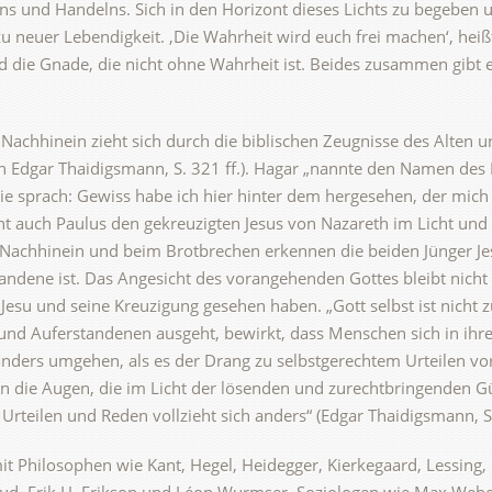
s und Handelns. Sich in den Horizont dieses Lichts zu begeben u
euer Lebendigkeit. ‚Die Wahrheit wird euch frei machen‘, heißt e
 die Gnade, die nicht ohne Wahrheit ist. Beides zusammen gibt e
Nachhinein zieht sich durch die biblischen Zeugnisse des Alten
 Edgar Thaidigsmann, S. 321 ff.). Hagar „nannte den Namen des H
 sie sprach: Gewiss habe ich hier hinter dem hergesehen, der mic
t auch Paulus den gekreuzigten Jesus von Nazareth im Licht und G
 Nachhinein und beim Brotbrechen erkennen die beiden Jünger Je
tandene ist. Das Angesicht des vorangehenden Gottes bleibt nic
su und seine Kreuzigung gesehen haben. „Gott selbst ist nicht z
und Auferstandenen ausgeht, bewirkt, dass Menschen sich in ihr
nders umgehen, als es der Drang zu selbstgerechtem Urteilen vorg
 die Augen, die im Licht der lösenden und zurechtbringenden Gü
r Urteilen und Reden vollzieht sich anders“ (Edgar Thaidigsmann, S
 Philosophen wie Kant, Hegel, Heidegger, Kierkegaard, Lessing, 