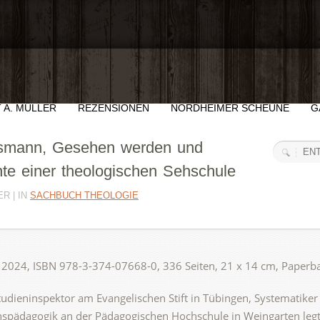
 A. MÜLLER
REZENSIONEN
NORDHEIMER SCHEUNE
G
gsmann, Gesehen werden und
te einer theologischen Sehschule
R | IN
SACHBUCH THEOLOGIE
ig 2024, ISBN 978-3-374-07668-0, 336 Seiten, 21 x 14 cm, Paper
dieninspektor am Evangelischen Stift in Tübingen, Systematiker 
nspädagogik an der Pädagogischen Hochschule in Weingarten legt 