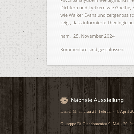
Psychoanalytikern wie Sigmund Fre
Dichtern und Lyrikern wie Goethe, B
wie Walker Evans und zeitgenössisc
zeigt, dass informierte Theologie 
ham, 25. November 2024
Kommentare sind geschlossen.
Nächste Ausstellung
Daniel M. Thurau 21. Februar - 4. April 2
Giuseppe Di Giandomenico 9. Mai - 20. Ju