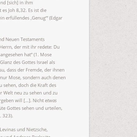
nd [sich] in ihm
s Joh 8,32. Es ist die
in erfüllendes ‚Genug‘“ (Edgar
 und Neuen Testaments
errn, der mit ihr redete: Du
h angesehen hat“ (1. Mose
lanz des Gottes Israel als
su, dass der Fremde, der ihnen
ht nur Mose, sondern auch denen
u sehen, doch die Kraft des
er Welt neu zu sehen und zu
eben will […]. Nicht e
twas
te Gottes sehen und urteilen,
. 323).
Levinas und Nietzsche,