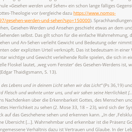
hule »
Gesehen werden und Sehen«
ein schon lange fälliges Gegen
ottes-Theologie vor (vergleiche dazu
https://www.nomos-
697/gesehen-werden-und-sehen?sgo=150000
). Sprachhandlungen
ehen, Gesehen-Werden und Ansehen geschieht etwas an dem un
ehenden selbst. Das gilt schon für die einfache Wahrnehmung, di
h Sehen und An-Sehen verleiht Gewicht und Bedeutung oder nimmt s
nten oder expliziten Urteil verknüpft. Das ist bedeutsam in einer
ar wichtige und Gewicht verleihende Rolle spielen, die sich in e
elle Floskel lautet, ‚weg vom Fenster‘ des Gesehen-Werdens ist,
“ (Edgar Thaidigsmann, S. 13).
le des Lebens und in deinem Licht sehen wir das Licht“
(Ps 36,19) un
d Fleisch und wohnte unter uns, und wir sahen seine Herrlichkeit [
ns Nachdenken über die Erkennbarkeit Gottes, des Menschen und 
es Herrlichkeit zu sehen (2. Mose 33, 18 – 23), wird sich der Sy
ck auf das Geschehene sehen und erkennen kann. „In der ‚Felskluf
e Übersicht […]. Wahrnehmbar und erkennbar ist die Präsenz Go
ngemessene Verhältnis dazu ist Vertrauen und Glaube. In der Lebe