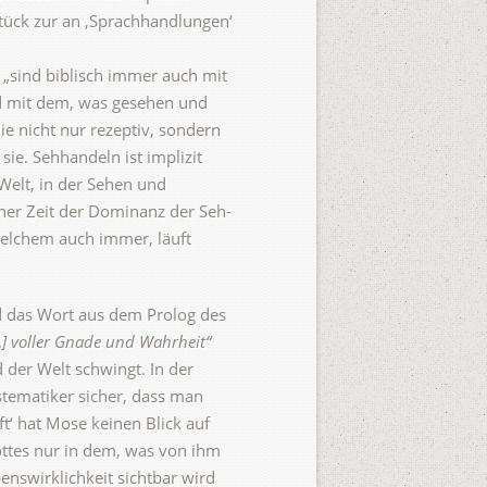
stück zur an ‚Sprachhandlungen‘
 „sind biblisch immer auch mit
d mit dem, was gesehen und
e nicht nur rezeptiv, sondern
ie. Sehhandeln ist implizit
 Welt, in der Sehen und
iner Zeit der Dominanz der Seh-
 welchem auch immer, läuft
d das Wort aus dem Prolog des
…] voller Gnade und Wahrheit“
der Welt schwingt. In der
stematiker sicher, dass man
t‘ hat Mose keinen Blick auf
ttes nur in dem, was von ihm
nswirklichkeit sichtbar wird