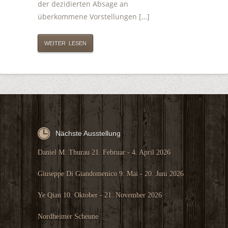
der dezidierten Absage an
überkommene Vorstellungen […]
WEITER LESEN
Nächste Ausstellung
Daniel M. Thurau 21. Februar - 4. April 2026
Giuseppe Di Giandomenico 9. Mai - 20. Juni 2026
Ye Qian 10. Oktober - 21. November 2026
Nordheimer Scheune