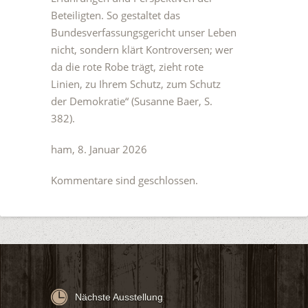
Beteiligten. So gestaltet das
Bundesverfassungsgericht unser Leben
nicht, sondern klärt Kontroversen; wer
da die rote Robe trägt, zieht rote
Linien, zu Ihrem Schutz, zum Schutz
der Demokratie“ (Susanne Baer, S.
382).
ham, 8. Januar 2026
Kommentare sind geschlossen.
Nächste Ausstellung