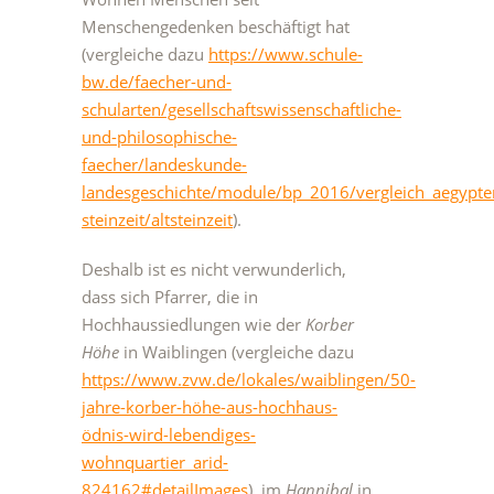
Menschengedenken beschäftigt hat
(vergleiche dazu
https://www.schule-
bw.de/faecher-und-
schularten/gesellschaftswissenschaftliche-
und-philosophische-
faecher/landeskunde-
landesgeschichte/module/bp_2016/vergleich_aegypte
steinzeit/altsteinzeit
).
Deshalb ist es nicht verwunderlich,
dass sich Pfarrer, die in
Hochhaussiedlungen wie der
Korber
Höhe
in Waiblingen (vergleiche dazu
https://www.zvw.de/lokales/waiblingen/50-
jahre-korber-höhe-aus-hochhaus-
ödnis-wird-lebendiges-
wohnquartier_arid-
824162#detailImages
), im
Hannibal
in