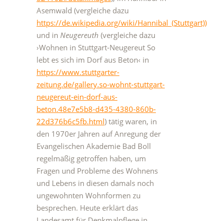
Asemwald (vergleiche dazu
https://de.wikipedia.org/wiki/Hannibal_(Stuttgart))
und in
Neugereuth
(vergleiche dazu
›Wohnen in Stuttgart-Neugereut So
lebt es sich im Dorf aus Beton‹ in
https://www.stuttgarter-
zeitung.de/gallery.so-wohnt-stuttgart-
neugereut-ein-dorf-aus-
beton.48e7e5b8-d435-4380-860b-
22d376b6c5fb.html
) tätig waren, in
den 1970er Jahren auf Anregung der
Evangelischen Akademie Bad Boll
regelmäßig getroffen haben, um
Fragen und Probleme des Wohnens
und Lebens in diesen damals noch
ungewohnten Wohnformen zu
besprechen. Heute erklärt das
Landesamt für Denkmalpflege in