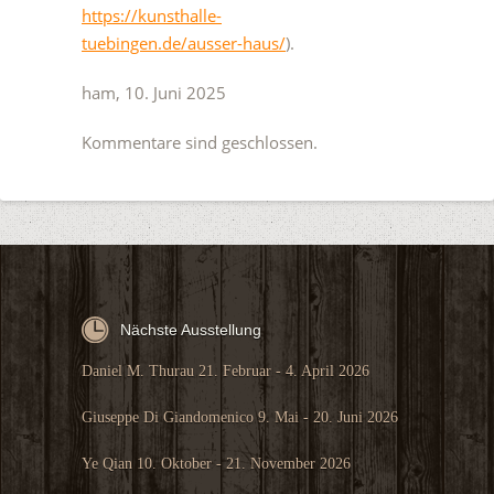
https://kunsthalle-
tuebingen.de/ausser-haus/
).
ham, 10. Juni 2025
Kommentare sind geschlossen.
Nächste Ausstellung
Daniel M. Thurau 21. Februar - 4. April 2026
Giuseppe Di Giandomenico 9. Mai - 20. Juni 2026
Ye Qian 10. Oktober - 21. November 2026