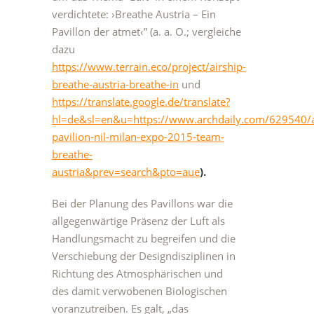
verdichtete: ›Breathe Austria – Ein
Pavillon der atmet‹” (a. a. O.; vergleiche
dazu
https://www.terrain.eco/project/airship-
breathe-austria-breathe-in
und
https://translate.google.de/translate?
hl=de&sl=en&u=https://www.archdaily.com/629540/a
pavilion-nil-milan-expo-2015-team-
breathe-
austria&prev=search&pto=aue
).
Bei der Planung des Pavillons war die
allgegenwärtige Präsenz der Luft als
Handlungsmacht zu begreifen und die
Verschiebung der Designdisziplinen in
Richtung des Atmosphärischen und
des damit verwobenen Biologischen
voranzutreiben. Es galt, „das