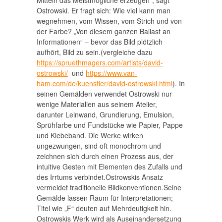
Mitteln das Meistmögliche erzeugen“, sagt
Ostrowski. Er fragt sich: Wie viel kann man
wegnehmen, vom Wissen, vom Strich und von
der Farbe? „Von diesem ganzen Ballast an
Informationen“ – bevor das Bild plötzlich
aufhört, Bild zu sein.(vergleiche dazu
https://spruethmagers.com/artists/david-
ostrowski/
und
https://www.van-
ham.com/de/kuenstler/david-ostrowski.html
). In
seinen Gemälden verwendet Ostrowski nur
wenige Materialien aus seinem Atelier,
darunter Leinwand, Grundierung, Emulsion,
Sprühfarbe und Fundstücke wie Papier, Pappe
und Klebeband. Die Werke wirken
ungezwungen, sind oft monochrom und
zeichnen sich durch einen Prozess aus, der
intuitive Gesten mit Elementen des Zufalls und
des Irrtums verbindet.Ostrowskis Ansatz
vermeidet traditionelle Bildkonventionen.Seine
Gemälde lassen Raum für Interpretationen;
Titel wie „F“ deuten auf Mehrdeutigkeit hin.
Ostrowskis Werk wird als Auseinandersetzung