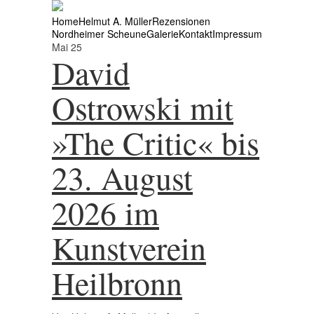
Home
Helmut A. Müller
Rezensionen
Nordheimer Scheune
Galerie
Kontakt
Impressum
Mai
25
David
Ostrowski mit
»The Critic« bis
23. August
2026 im
Kunstverein
Heilbronn