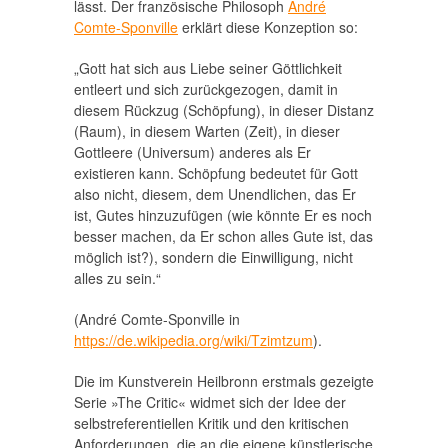
lässt. Der französische Philosoph
André
Comte-Sponville
erklärt diese Konzeption so:
„Gott hat sich aus Liebe seiner Göttlichkeit
entleert und sich zurückgezogen, damit in
diesem Rückzug (Schöpfung), in dieser Distanz
(Raum), in diesem Warten (Zeit), in dieser
Gottleere (Universum) anderes als Er
existieren kann. Schöpfung bedeutet für Gott
also nicht, diesem, dem Unendlichen, das Er
ist, Gutes hinzuzufügen (wie könnte Er es noch
besser machen, da Er schon alles Gute ist, das
möglich ist?), sondern die Einwilligung, nicht
alles zu sein.“
(André Comte-Sponville in
https://de.wikipedia.org/wiki/Tzimtzum
).
Die im Kunstverein Heilbronn erstmals gezeigte
Serie »The Critic« widmet sich der Idee der
selbstreferentiellen Kritik und den kritischen
Anforderungen, die an die eigene künstlerische