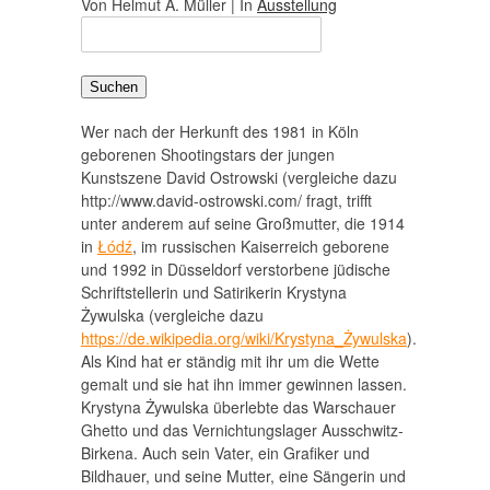
Von Helmut A. Müller | In
Ausstellung
Suchen
nach:
Wer nach der Herkunft des 1981 in Köln
geborenen Shootingstars der jungen
Kunstszene David Ostrowski (vergleiche dazu
http://www.david-ostrowski.com/ fragt, trifft
unter anderem auf seine Großmutter, die 1914
in
Łódź
, im russischen Kaiserreich geborene
und 1992 in Düsseldorf verstorbene jüdische
Schriftstellerin und Satirikerin Krystyna
Żywulska (vergleiche dazu
https://de.wikipedia.org/wiki/Krystyna_Żywulska
).
Als Kind hat er ständig mit ihr um die Wette
gemalt und sie hat ihn immer gewinnen lassen.
Krystyna Żywulska überlebte das Warschauer
Ghetto und das Vernichtungslager Ausschwitz-
Birkena. Auch sein Vater, ein Grafiker und
Bildhauer, und seine Mutter, eine Sängerin und