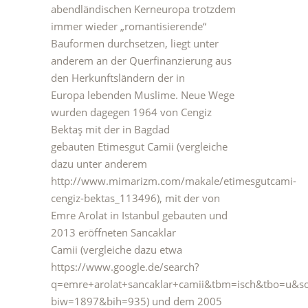
abendländischen Kerneuropa trotzdem
immer wieder „romantisierende“
Bauformen durchsetzen, liegt unter
anderem an der Querfinanzierung aus
den Herkunftsländern der in
Europa lebenden Muslime. Neue Wege
wurden dagegen 1964 von Cengiz
Bektaş mit der in Bagdad
gebauten Etimesgut Camii (vergleiche
dazu unter anderem
http://www.mimarizm.com/makale/etimesgutcami-
cengiz-bektas_113496), mit der von
Emre Arolat in Istanbul gebauten und
2013 eröffneten Sancaklar
Camii (vergleiche dazu etwa
https://www.google.de/search?
q=emre+arolat+sancaklar+camii&tbm=isch&tbo=u
biw=1897&bih=935) und dem 2005