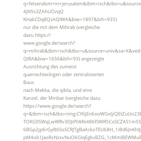
q=felsendom+in+jerusalem&tbm=isch&tbo=u&sourc
4jN5s3ZAhUOzqQ
KHakCDq8QsAQIWA&biw=1897&bih=935)
nur die mit dem Mihrab (vergleiche
dazu https://
www.google.de/search?
q=mihrab&tbm=isch&tbo=u&source=univ&sa=X&v
QIRA&biw=1656&bih=93) angezeigte
Ausrichtung des zumeist
querrechteckigen oder zentralisierten
Baus
nach Mekka, die qibla, und eine
Kanzel, der Minbar (vergleiche dazu
https://www.google.de/search?
q=&tbm=isch&tbs=rimg:CY6jEn6ooWGxIjiQEtZuUo2
TOKG9SWqLwWRv3DJiPhMb486fSWR5CoSCZAS1m5Sj
6BGp2jp6rGyB6SoSCRJTgBaAckoTEU68H_1iBd6JnKhIJ
pM4ob1JaoRxNzxvNuO6GIqEgkvBZG_1cMmIBEWMuR