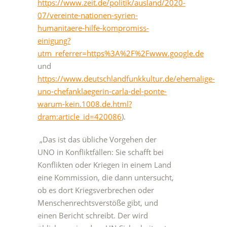
https://www.zeit.de/politik/ausland/2020-
07/vereinte-nationen-syrien-
humanitaere-hilfe-kompromiss-
einigung?
utm_referrer=https%3A%2F%2Fwww.google.de
und
https://www.deutschlandfunkkultur.de/ehemalige-
uno-chefanklaegerin-carla-del-ponte-
warum-kein.1008.de.html?
dram:article_id=420086
).
„Das ist das übliche Vorgehen der
UNO in Konfliktfällen: Sie schafft bei
Konflikten oder Kriegen in einem Land
eine Kommission, die dann untersucht,
ob es dort Kriegsverbrechen oder
Menschenrechtsverstöße gibt, und
einen Bericht schreibt. Der wird