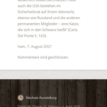
auch die USA bestehen im
Sicherheitsrat auf ihrem Vetorecht,
ebenso wie Russland und die anderen
permanenten Mitglieder – eine Katze,
die sich in den Schwanz beißt“ (Carla
Del Ponte S. 163).
ham, 7. August 2021
Kommentare sind geschlossen.
Nächste Ausstellung
Daniel M. Thurau 21. Februar - 4. April 2026