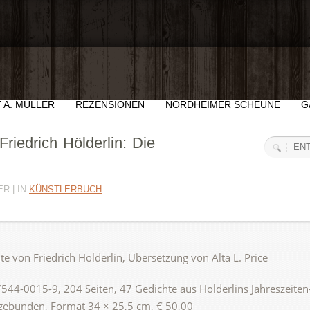
 A. MÜLLER
REZENSIONEN
NORDHEIMER SCHEUNE
G
Friedrich Hölderlin: Die
R | IN
KÜNSTLERBUCH
e von Friedrich Hölderlin, Übersetzung von Alta L. Price
44-0015-9, 204 Seiten, 47 Gedichte aus Hölderlins Jahreszeiten
 gebunden, Format 34 × 25,5 cm, € 50,00