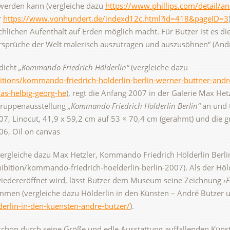
werden kann (vergleiche dazu
https://www.phillips.com/detail/
r
https://www.vonhundert.de/indexd12c.html?id=418&pageID=3
hlichen Aufenthalt auf Erden möglich macht. Für Butzer ist es die
sprüche der Welt malerisch auszutragen und auszusöhnen“ (André 
dicht
„Kommando Friedrich Hölderlin“
(vergleiche dazu
tions/kommando-friedrich-holderlin-berlin-werner-buttner-andr
as-helbig-georg-he
), regt die Anfang 2007 in der Galerie Max He
 Gruppenausstellung
„Kommando Friedrich Hölderlin Berlin“
an und t
007, Linocut, 41,9 x 59,2 cm auf 53 × 70,4 cm (gerahmt) und die 
06, Oil on canvas
ergleiche dazu Max Hetzler, Kommando Friedrich Hölderlin Berlin
ibition/kommando-friedrich-hoelderlin-berlin-2007). Als der Hö
iedereröffnet wird, lässt Butzer dem Museum seine Zeichnung ›
F
en (vergleiche dazu Hölderlin in den Künsten – André Butzer u
derlin-in-den-kuensten-andre-butzer/
).
schon durch seine Größe und edle Ausstattung auffallenden Kün