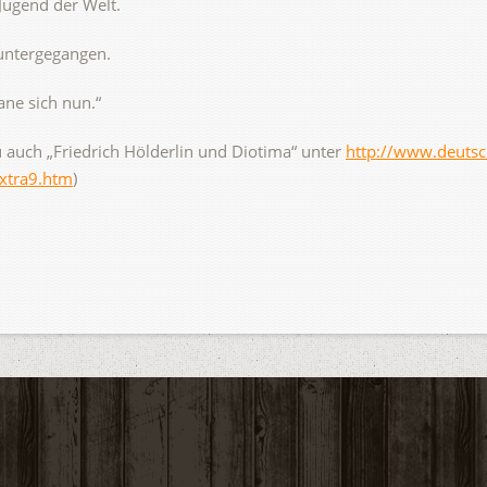
Jugend der Welt.
 untergegangen.
ane sich nun.“
zu auch „Friedrich Hölderlin und Diotima“ unter
http://www.deutsc
extra9.htm
)