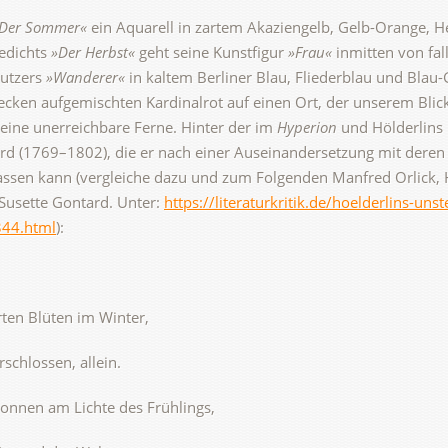
Der Sommer«
ein Aquarell in zartem Akaziengelb, Gelb-Orange, He
Gedichts
»Der Herbst«
geht seine Kunstfigur
»Frau«
inmitten von fal
Butzers
»Wanderer«
in kaltem Berliner Blau, Fliederblau und Blau-
ken aufgemischten Kardinalrot auf einen Ort, der unserem Blick v
in eine unerreichbare Ferne. Hinter der im
Hyperion
und Hölderlins
ntard (1769–1802), die er nach einer Auseinandersetzung mit de
assen kann (vergleiche dazu und zum Folgenden Manfred Orlick, H
Susette Gontard. Unter:
https://literaturkritik.de/hoelderlins-un
344.html
):
rten Blüten im Winter,
schlossen, allein.
sonnen am Lichte des Frühlings,