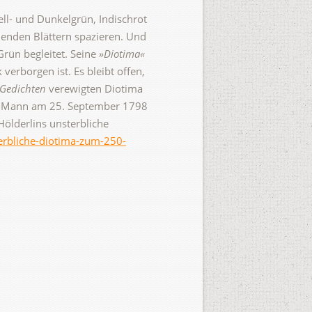
ll- und Dunkelgrün, Indischrot
lenden Blättern spazieren. Und
Grün begleitet. Seine
»Diotima«
erborgen ist. Es bleibt offen,
Gedichten
verewigten Diotima
ren Mann am 25. September 1798
ölderlins unsterbliche
sterbliche-diotima-zum-250-