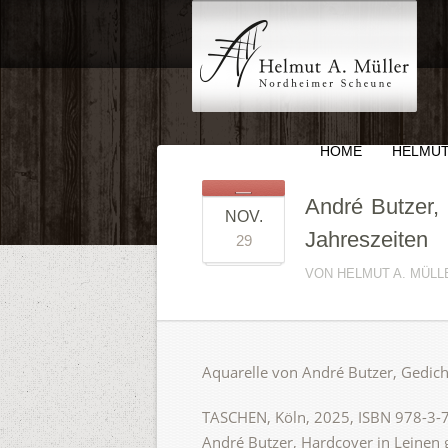
HOME
HELMUT
André Butzer, 
NOV.
Jahreszeiten
29
VON HELMUT A. MÜLLE
Aquarelle von André Butzer, Gedicht
TASCHEN, Köln, 2025, ISBN 978-3-75
André Butzer, Hardcover in Leinen