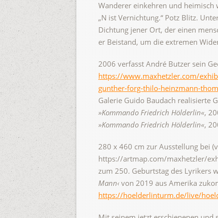
Wanderer einkehren und heimisch 
„N ist Vernichtung.“ Potz Blitz. Unte
Dichtung jener Ort, der einen mensc
er Beistand, um die extremen Wider
2006 verfasst André Butzer sein Ge
https://www.maxhetzler.com/exhibi
gunther-forg-thilo-heinzmann-thom
Galerie Guido Baudach realisierte
»Kommando Friedrich Hölderlin«
, 2
»Kommando Friedrich Hölderlin«
, 20
280 x 460 cm zur Ausstellung bei (v
https://artmap.com/maxhetzler/exh
zum 250. Geburtstag des Lyrikers w
Mann‹
von 2019 aus Amerika zukomm
https://hoelderlinturm.de/live/hoel
Mit seinem jetzt erschienenen und 