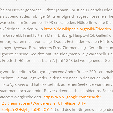
en am Neckar geborene Dichter Johann Christian Friedrich Hölder
s Stipendiat des Tübinger Stifts erfolgreich abgeschlossenen T
war schon im September 1793 entschieden: Hölderlin wollte Dich
 »Friedrich Hölderlin« in
https://de.wikipedia.org/wiki/Friedrich
 im Grabfeld, Frankfurt am Main, Driburg, Hauptwil (St. Gallen) 
omburg waren nicht von langer Dauer. Erst in der zweiten Hälfte
übinger
Hyperion-
Bewunderers Ernst Zimmer zu größerer Ruhe u
signierte er seine Gedichte mit Pseudonymen wie „Scardanelli“ und 
 Friedrich Hölderlin starb am 7. Juni 1843 bei weitgehender Ges
g von Hölderlin in Stuttgart geborene André Butzer 2001 erstmals
ehnte Heimat liegt weder in der alten noch in der neuen Welt un
ins »
Hyperion«
und hat das Gefühl, auf einen Seelenverwandten z
 stammen doch von mir.“ Butzer erkennt sich in Hölderlins Schick
anderers
(vergleiche dazu
https://www.google.com/search?
UTZER,heimatloser+Wanderer&ie=UTF-8&oe=UTF-
754paYz2Hsiyi-gPuOK-qQY_44
) und des im Nirgendwo liegend