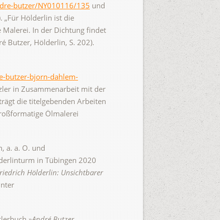
andre-butzer/NY010116/135
und
). „Für Hölderlin ist die
 Malerei. In der Dichtung findet
Butzer, Hölderlin, S. 202).
e-butzer-bjorn-dahlem-
tzler in Zusammenarbeit mit der
rägt die titelgebenden Arbeiten
großformatige Ölmalerei
, a. a. O. und
lderlinturm in Tübingen 2020
riedrich Hölderlin: Unsichtbarer
nter
stlerbuch
»André Butzer.