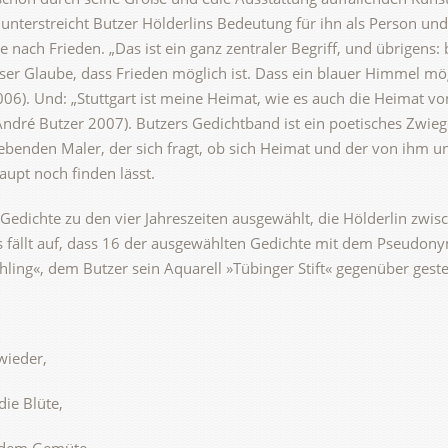
«
unterstreicht Butzer Hölderlins Bedeutung für ihn als Person und 
 nach Frieden. „Das ist ein ganz zentraler Begriff, und übrigens
ieser Glaube, dass Frieden möglich ist. Dass ein blauer Himmel mög
06). Und: „Stuttgart ist meine Heimat, wie es auch die Heimat von
(André Butzer 2007). Butzers Gedichtband ist ein poetisches Zwie
lebenden Maler, der sich fragt, ob sich Heimat und der von ihm u
aupt noch finden lässt.
7 Gedichte zu den vier Jahreszeiten ausgewählt, die Hölderlin zw
Es fällt auf, dass 16 der ausgewählten Gedichte mit dem Pseudon
hling«, dem Butzer sein Aquarell »Tübinger Stift« gegenüber gestel
wieder,
die Blüte,