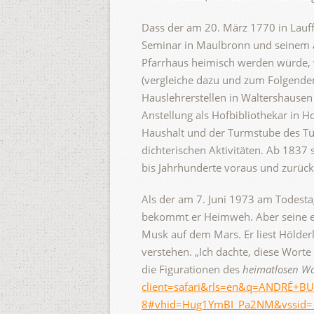
Dass der am 20. März 1770 in Lauff
Seminar in Maulbronn und seinem al
Pfarrhaus heimisch werden würde, 
(vergleiche dazu und zum Folgenden
Hauslehrerstellen in Waltershausen
Anstellung als Hofbibliothekar in H
Haushalt und der Turmstube des T
dichterischen Aktivitäten. Ab 1837 
bis Jahrhunderte voraus und zurück.
Als der am 7. Juni 1973 am Todesta
bekommt er Heimweh. Aber seine ers
Musk auf dem Mars. Er liest Hölderl
verstehen. „Ich dachte, diese Worte
die Figurationen des
heimatlosen W
client=safari&rls=en&q=ANDRÉ+B
8#vhid=Hug1YmBI_Pa2NM&vssid=_