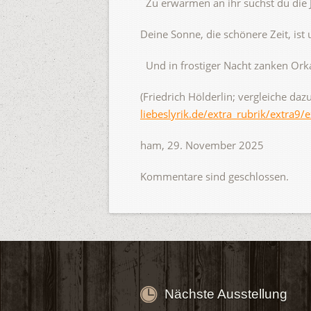
Zu erwarmen an ihr suchst du die 
Deine Sonne, die schönere Zeit, ist
Und in frostiger Nacht zanken Ork
(Friedrich Hölderlin; vergleiche da
liebeslyrik.de/extra_rubrik/extra9/
ham, 29. November 2025
Kommentare sind geschlossen.
Nächste Ausstellung